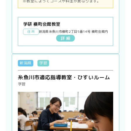
※教室によってコースや料金が異なります。
学研 横町会館教室
住 所
新潟県糸魚川市横町2丁目5番14号 横町会館内
詳 細
新潟県
学習
糸魚川市適応指導教室・ひすいルーム
学習