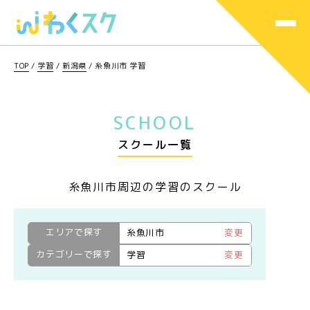
TOP
/
学習
/
新潟県
/
糸魚川市 学習
SCHOOL
スクール一覧
糸魚川市周辺の学習のスクール
エリアで探す
糸魚川市
変更
カテゴリーで探す
学習
変更