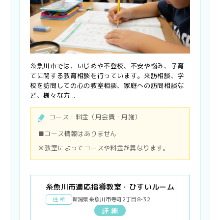
糸魚川市では、いじめや不登校、不安や悩み、子育
てに関する教育相談を行っています。来訪相談、学
校を訪問しての心の教室相談、家庭への訪問相談な
ど、様々な方...
コース・料金（月会費・月謝）
■コース情報はありません
※教室によってコースや料金が異なります。
糸魚川市適応指導教室・ひすいルーム
住 所
新潟県糸魚川市寺町2丁目8-32
詳 細