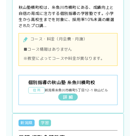
秋山塾横町校は、糸魚川市横町にある、成績向上と
自信の育成に注力する個別指導の学習塾です。小学
生から高校生までを対象に、採用率10%未満の厳選
されたプロ講...
コース・料金（月会費・月謝）
■コース情報はありません
※教室によってコースや料金が異なります。
個別指導の秋山塾 糸魚川横町校
住 所
新潟県糸魚川市横町5丁目12-1 秋山ビル
詳 細
新潟県
学習