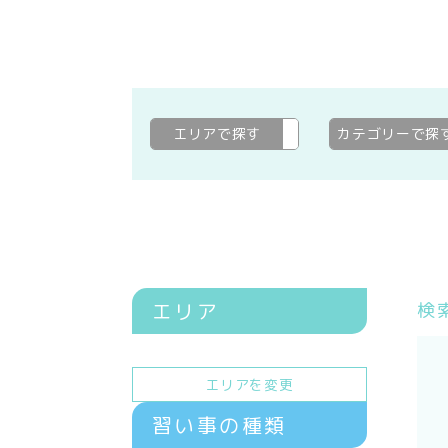
エリアで探す
---
変更
カテゴリーで探
エリア
検
エリアを変更
習い事の種類