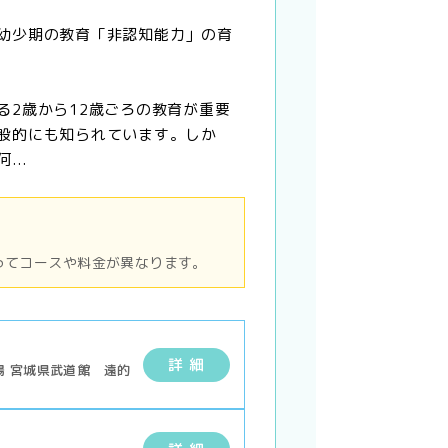
幼少期の教育「非認知能力」の育
る2歳から12歳ごろの教育が重要
般的にも知られています。しか
...
ってコースや料金が異なります。
詳 細
場 宮城県武道館 遠的