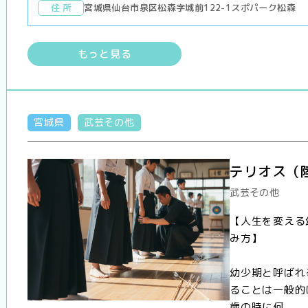
住 所
宮城県仙台市泉区松森字城前122-1スポパーク松森
もっと見る
宮城県
武芸その他
テリオス（
武芸その他
【人生を変える
み方】
幼少期と呼ばれ
ることは一般的
歳の時に何...