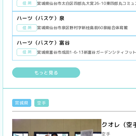
住 所
宮城県仙台市太白区四郎丸大宮26-10東四郎丸コミ
ハーツ（バスケ）泉
住 所
宮城県仙台市泉区野村字新桂島前60泉総合体育館
ハーツ（バスケ）富谷
住 所
宮城県富谷市成田1-6-13新富谷ガーデンシティフッ
もっと見る
宮城県
空手
クオレ（空手
空手