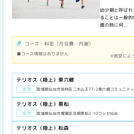
幼少期と呼ばれ
ることは一般的
歳の時に何...
コース・料金（月会費・月謝）
■コース情報はありません
※教室によ
テリオス（陸上）東六郷
住 所
宮城県仙台市若林区二木山王77-2東六郷コミュニテ
テリオス（陸上）黒松
住 所
宮城県仙台市青葉区北根黒松2-10ワッセ仙台
テリオス（陸上）松森