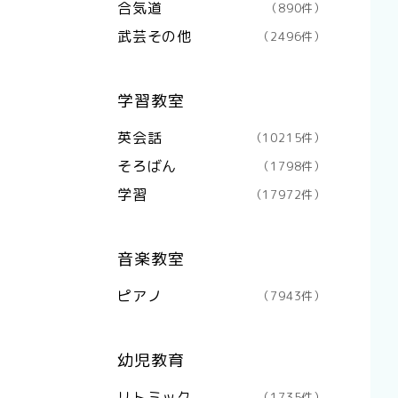
合気道
（890件）
武芸その他
（2496件）
学習教室
英会話
（10215件）
そろばん
（1798件）
学習
（17972件）
音楽教室
ピアノ
（7943件）
幼児教育
リトミック
（1735件）