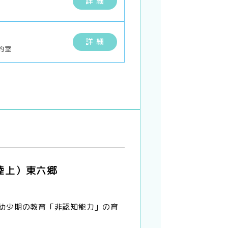
詳 細
ー
詳 細
的室
陸上）東六郷
幼少期の教育「非認知能力」の育