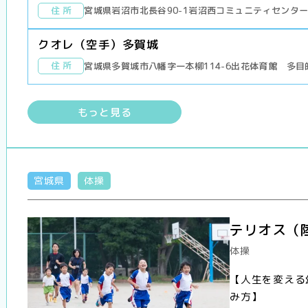
住 所
宮城県岩沼市北長谷90-1岩沼西コミュニティセンタ
クオレ（空手）多賀城
住 所
宮城県多賀城市八幡字一本柳114-6出花体育館 多目
もっと見る
宮城県
体操
テリオス（
体操
【人生を変える
み方】