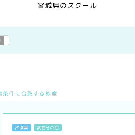
宮城県のスクール
す
---
変更
索条件に合致する教室
宮城県
武芸その他