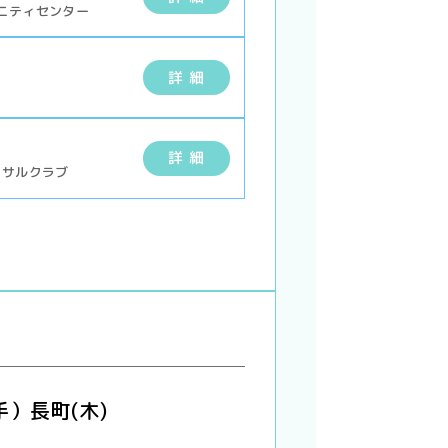
ュニティセンター
詳 細
詳 細
トサルクラブ
）長町(木)