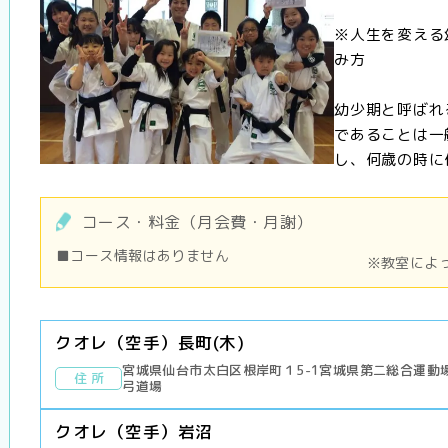
※人生を変える
み方
幼少期と呼ばれ
であることは一
し、何歳の時に何
コース・料金（月会費・月謝）
■コース情報はありません
※教室によ
クオレ（空手）長町(木)
宮城県仙台市太白区根岸町１5-1宮城県第二総合運動
住 所
弓道場
クオレ（空手）岩沼