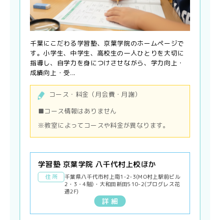
千葉にこだわる学習塾、京葉学院のホームページで
す。小学生、中学生、高校生の一人ひとりを大切に
指導し、自学力を身につけさせながら、学力向上・
成績向上・受...
コース・料金（月会費・月謝）
■コース情報はありません
※教室によってコースや料金が異なります。
学習塾 京葉学院 八千代村上校ほか
住 所
千葉県八千代市村上南1-2-3(MO村上駅前ビル
2・3・4階)・大和田新田510-2(プログレス花
通2F)
詳 細