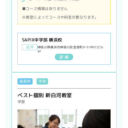
■コース情報はありません
※教室によってコースや料金が異なります。
SAPIX中学部 横浜校
住 所
神奈川県横浜市神奈川区金港町6-9 MMCビル
4F
詳 細
福島県
学習
ベスト個別 新白河教室
学習