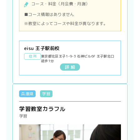
コース・料金（月会費・月謝）
■コース情報はありません
※教室によってコースや料金が異なります。
eisu 王子駅前校
住 所
東京都北区王子1-9-3 石神ビル6F 王子駅北口
徒歩1分
詳 細
兵庫県
学習
学習教室カラフル
学習