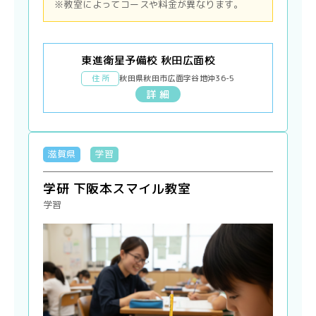
※教室によってコースや料金が異なります。
東進衛星予備校 秋田広面校
住 所
秋田県秋田市広面字谷地沖36-5
詳 細
滋賀県
学習
学研 下阪本スマイル教室
学習