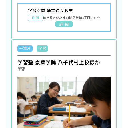
学習空間 埼大通り教室
住 所
埼玉県さいたま市桜区栄和3丁目26-22
詳 細
千葉県
学習
学習塾 京葉学院 八千代村上校ほか
学習