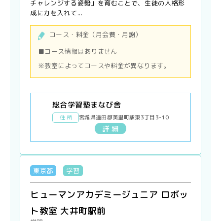
チャレンジする姿勢」を育むことで、生徒の人格形
成に力を入れて...
コース・料金（月会費・月謝）
■コース情報はありません
※教室によってコースや料金が異なります。
総合学習塾まなび舎
住 所
宮城県遠田郡美里町駅東3丁目3-10
詳 細
東京都
学習
ヒューマンアカデミージュニア ロボッ
ト教室 大井町駅前