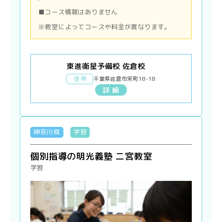
■コース情報はありません
※教室によってコースや料金が異なります。
東進衛星予備校 佐倉校
住 所
千葉県佐倉市栄町18-18
詳 細
神奈川県
学習
個別指導の明光義塾 二宮教室
学習