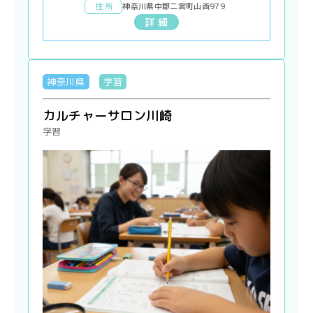
住 所
神奈川県中郡二宮町山西979
詳 細
神奈川県
学習
カルチャーサロン川崎
学習