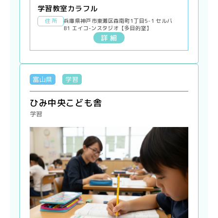
学習教室カラフル
住 所
兵庫県神戸市東灘区森南町1丁目5-1 セルバ
B1 エイコ-ンスタジオ【多目的室】
詳 細
富山県
学習
ひみ中央こども舎
学習