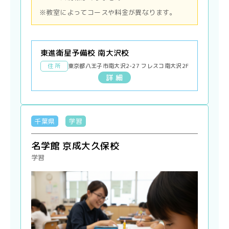
※教室によってコースや料金が異なります。
東進衛星予備校 南大沢校
住 所
東京都八王子市南大沢2-27 フレスコ南大沢2F
詳 細
千葉県
学習
名学館 京成大久保校
学習