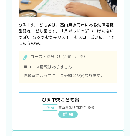
ひみ中央こども舎は、富山県氷見市にある幼保連携
型認定こども園です。「えがおいっぱい、げんきい
っぱい ちゅうおうキッズ！」をスローガンに、子ど
もたちの健...
コース・料金（月会費・月謝）
■コース情報はありません
※教室によってコースや料金が異なります。
ひみ中央こども舎
住 所
富山県氷見市栄町18-8
詳 細