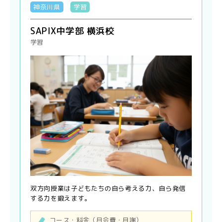
神奈川県
学習
SAPIX中学部 横浜校
学習
双方向授業は子どもたちの自ら考える力、自ら発信
する力を鍛えます。
コース・料金（月会費・月謝）