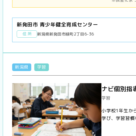
新発田市 青少年健全育成センター
住 所
新潟県新発田市緑町2丁目6-36
新潟県
学習
ナビ個別指
学習
小学校1年生か
学び、学習習慣