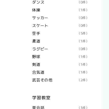
ダンス
（0件）
体操
（1件）
サッカー
（0件）
スケート
（0件）
空手
（5件）
柔道
（1件）
ラグビー
（0件）
野球
（1件）
剣道
（1件）
合気道
（1件）
武芸その他
（2件）
学習教室
英会話
（3件）