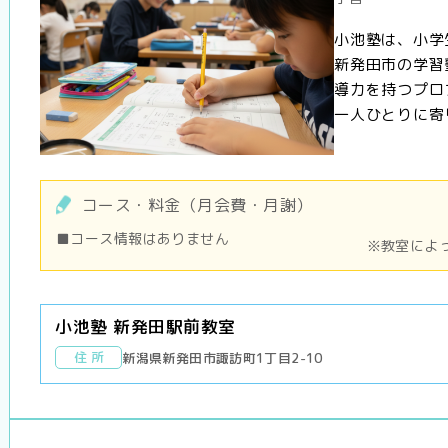
小池塾は、小学
新発田市の学習
導力を持つプロ
一人ひとりに寄り
コース・料金（月会費・月謝）
■コース情報はありません
※教室によ
小池塾 新発田駅前教室
住 所
新潟県新発田市諏訪町1丁目2-10