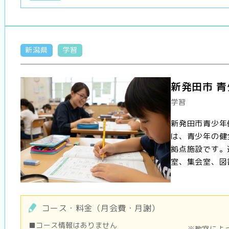
新潟県
学習
新発田市 
学習
新発田市青少年
は、青少年の健
拠点施設です。
室、集会室、図書
コース・料金（月会費・月謝）
■コース情報はありません
※教室によ