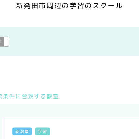
新発田市周辺の学習のスクール
す
学習
変更
索条件に合致する教室
新潟県
学習