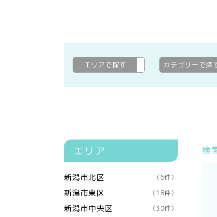
エリアで探す
新発田市
変更
カテゴリーで探
エリア
検
新潟市北区
（6件）
新潟市東区
（18件）
新潟市中央区
（30件）