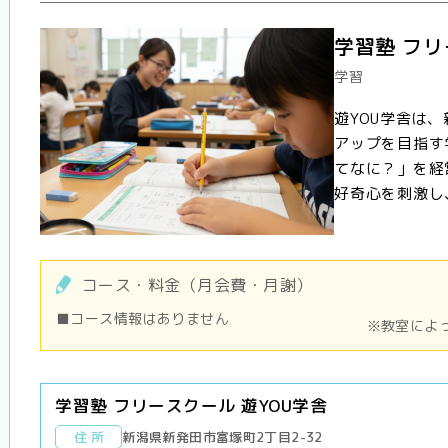
学習塾 フリ
学習
遊YOU学舎は
アップを目指す
てなに？」を経
好奇心を刺激し、
コース・料金（月会費・月謝）
■コース情報はありません
※教室によ
学習塾 フリースクール 遊YOU学舎
住 所
新潟県新発田市富塚町2丁目2-32