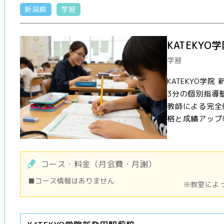
新潟県
学習
KATEKY
学習
KATEKYO学
3分の個別指導
教師による完全
格と成績アップを
コース・料金（月会費・月謝）
■コース情報はありません
※教室によ