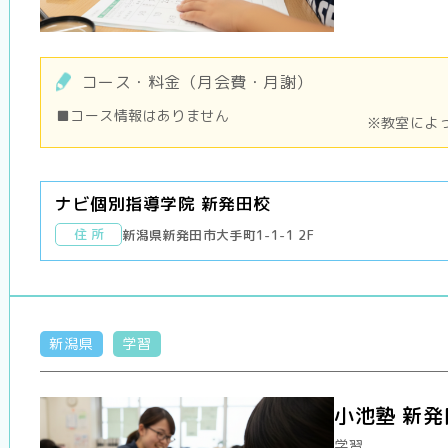
コース・料金（月会費・月謝）
■コース情報はありません
※教室によ
ナビ個別指導学院 新発田校
住 所
新潟県新発田市大手町1-1-1 2F
新潟県
学習
小池塾 新
学習