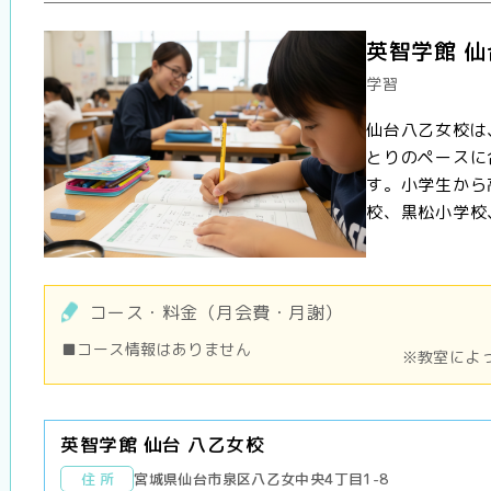
英智学館 仙
学習
仙台八乙女校は
とりのペースに
す。小学生から
校、黒松小学校、
コース・料金（月会費・月謝）
■コース情報はありません
※教室によ
英智学館 仙台 八乙女校
住 所
宮城県仙台市泉区八乙女中央4丁目1-8