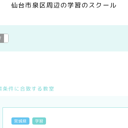
仙台市泉区周辺の学習のスクール
す
学習
変更
索条件に合致する教室
宮城県
学習