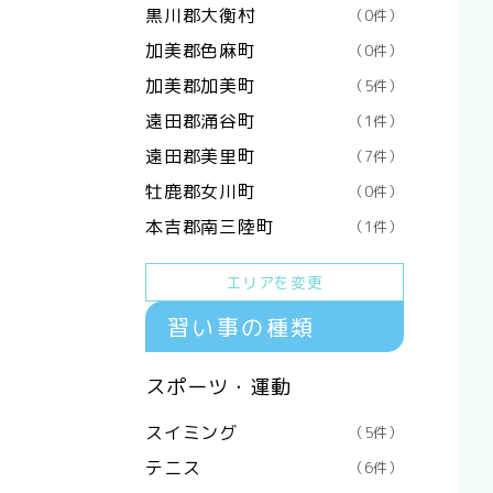
黒川郡大衡村
（0件）
加美郡色麻町
（0件）
加美郡加美町
（5件）
遠田郡涌谷町
（1件）
遠田郡美里町
（7件）
牡鹿郡女川町
（0件）
本吉郡南三陸町
（1件）
エリアを変更
習い事の種類
スポーツ・運動
スイミング
（5件）
テニス
（6件）