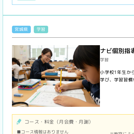
宮城県
学習
ナビ個別指
学習
小学校1年生か
学び、学習習慣
コース・料金（月会費・月謝）
■コース情報はありません
※教室によ