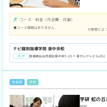
コース・料金（月会費・月謝）
■コース情報はありません
※教室によ
ナビ個別指導学院 泉中央校
住 所
宮城県仙台市泉区泉中央3-26-1 泉セレクトビル202
宮城県
学習
学研 虹の丘
学習