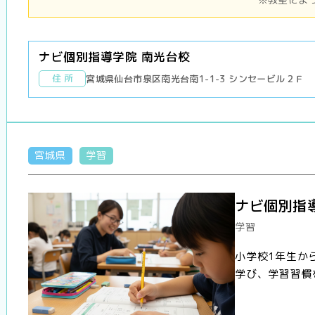
ナビ個別指導学院 南光台校
住 所
宮城県仙台市泉区南光台南1-1-3 シンセービル２Ｆ
宮城県
学習
ナビ個別指
学習
小学校1年生か
学び、学習習慣