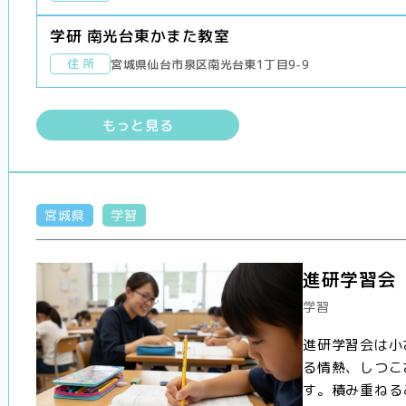
学研 南光台東かまた教室
住 所
宮城県仙台市泉区南光台東1丁目9-9
もっと見る
宮城県
学習
進研学習会
学習
進研学習会は小
る情熱、しつこ
す。積み重ねる