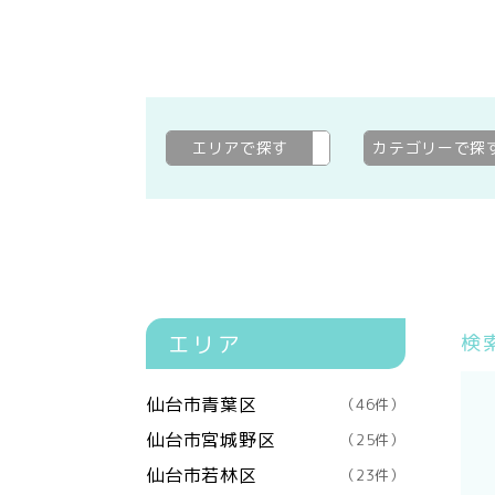
エリアで探す
仙台市泉区
変更
カテゴリーで探
エリア
検
仙台市青葉区
（46件）
仙台市宮城野区
（25件）
仙台市若林区
（23件）