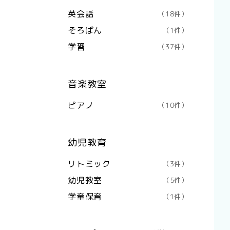
英会話
（18件）
そろばん
（1件）
学習
（37件）
音楽教室
ピアノ
（10件）
幼児教育
リトミック
（3件）
幼児教室
（5件）
学童保育
（1件）