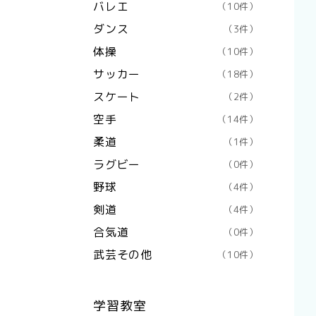
バレエ
（10件）
ダンス
（3件）
体操
（10件）
サッカー
（18件）
スケート
（2件）
空手
（14件）
柔道
（1件）
ラグビー
（0件）
野球
（4件）
剣道
（4件）
合気道
（0件）
武芸その他
（10件）
学習教室