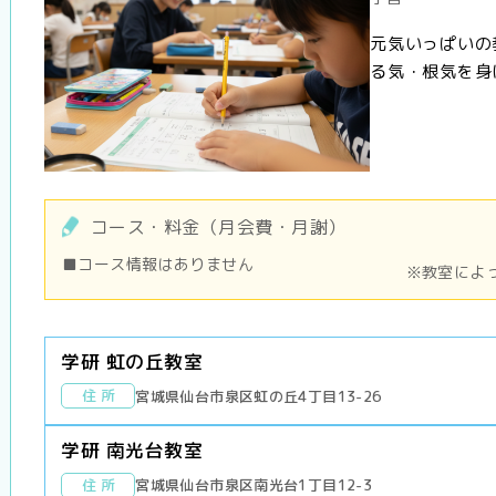
元気いっぱいの
る気・根気を身
コース・料金（月会費・月謝）
■コース情報はありません
※教室によ
学研 虹の丘教室
住 所
宮城県仙台市泉区虹の丘4丁目13-26
学研 南光台教室
住 所
宮城県仙台市泉区南光台1丁目12-3