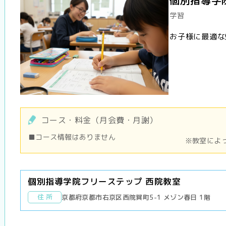
学習
お子様に最適な
コース・料金（月会費・月謝）
■コース情報はありません
※教室によ
個別指導学院フリーステップ 西院教室
住 所
京都府京都市右京区西院巽町5-1 メゾン春日 1階