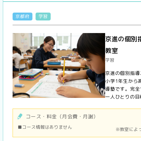
京都府
学習
京進の個別
教室
学習
京進の個別指導
小学1年生から
導塾です。完全
一人ひとりの目標
コース・料金（月会費・月謝）
■コース情報はありません
※教室によ