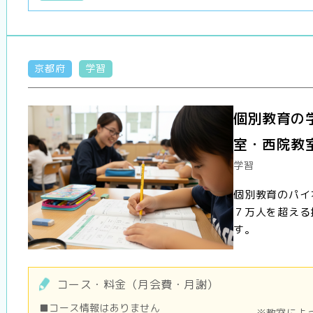
京都府
学習
個別教育の
室・西院教
学習
個別教育のパイ
７万人を超える
す。
コース・料金（月会費・月謝）
■コース情報はありません
※教室によ