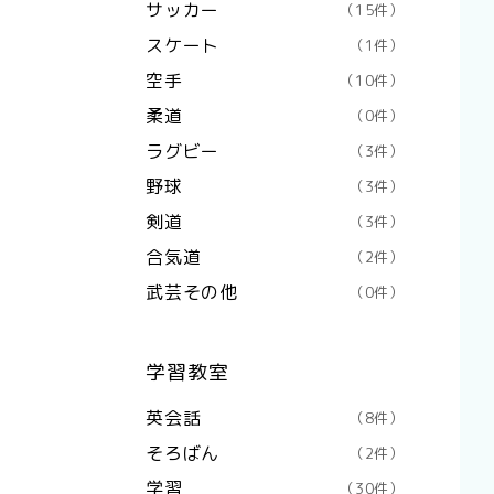
サッカー
（15件）
スケート
（1件）
空手
（10件）
柔道
（0件）
ラグビー
（3件）
野球
（3件）
剣道
（3件）
合気道
（2件）
武芸その他
（0件）
学習教室
英会話
（8件）
そろばん
（2件）
学習
（30件）