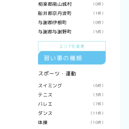
相楽郡南山城村
（0件）
船井郡京丹波町
（1件）
与謝郡伊根町
（0件）
与謝郡与謝野町
（5件）
エリアを変更
習い事の種類
スポーツ・運動
スイミング
（6件）
テニス
（3件）
バレエ
（7件）
ダンス
（11件）
体操
（10件）