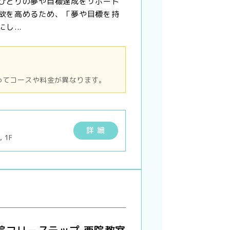
ひとりの夢や目標達成をサポート
欲を高めるため、「夢や目標を持
し...
ってコースや料金が異なります。
詳 細
 1F
院フリーステップ 西院教室