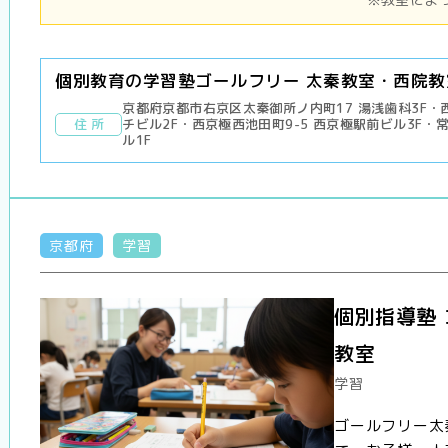
個別教育の学習塾ゴールフリー 太秦教室・西院教
京都府京都市右京区太秦御所ノ内町17 湯浅歯科3F・西院
住 所
チビル2F・西京極西池田町9-5 西京極駅前ビル3F・常
ル1F
京都府
学習
個別指導塾
教室
学習
ゴールフリー太