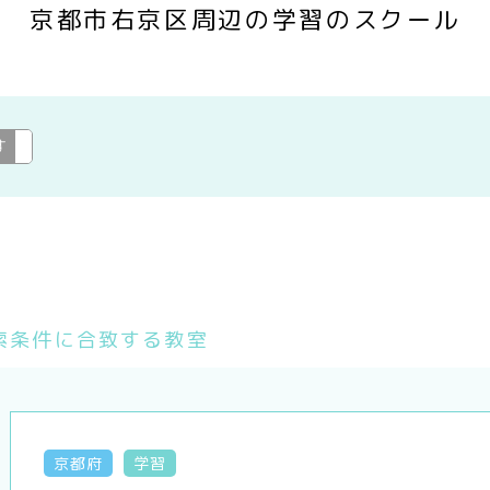
京都市右京区周辺の学習のスクール
す
学習
変更
索条件に合致する教室
京都府
学習