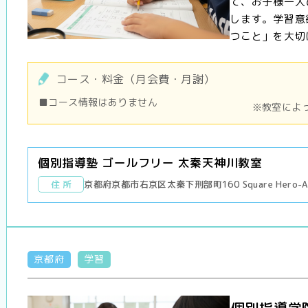
て、お子様一人
します。学習意
つこと」を大切に
コース・料金（月会費・月謝）
■コース情報はありません
※教室によ
個別指導塾 ゴールフリー 太秦天神川教室
住 所
京都府京都市右京区太秦下刑部町160 Square Hero-A,
京都府
学習
個別指導学