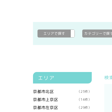
エリアで探す
京都市右京区
変更
カテゴリーで探
エリア
検
京都市北区
（23件）
京都市上京区
（14件）
京都市左京区
（29件）