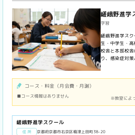
嵯峨野進学
学習
嵯峨野進学スク
生・中学生・高
校舎と本部校舎
り、感染症対策と
コース・料金（月会費・月謝）
■コース情報はありません
※教室によ
嵯峨野進学スクール
住 所
京都府京都市右京区梅津上田町38-20