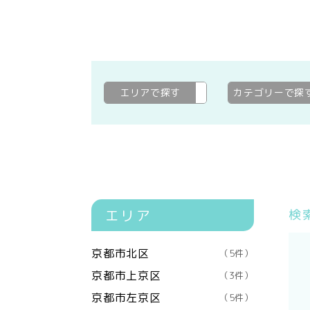
エリアで探す
京都市南区
変更
カテゴリーで探
エリア
検
京都市北区
（5件）
京都市上京区
（3件）
京都市左京区
（5件）