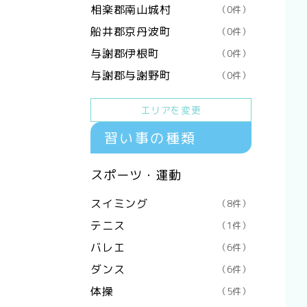
相楽郡南山城村
（0件）
船井郡京丹波町
（0件）
与謝郡伊根町
（0件）
与謝郡与謝野町
（0件）
エリアを変更
習い事の種類
スポーツ・運動
スイミング
（8件）
テニス
（1件）
バレエ
（6件）
ダンス
（6件）
体操
（5件）