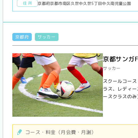
住 所
京都府京都市南区久世中久世5丁目中久南児童公園
京都府
サッカー
京都サンガF
サッカー
スクールコース
ラス、レディー
ースクラスのみ
コース・料金（月会費・月謝）