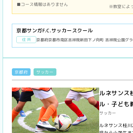
■コース情報はありません
※教室によ
京都サンガF.C.サッカースクール
住 所
京都府京都市南区吉祥院新田下ノ向町 吉祥院公園グ
京都府
サッカー
ルネサンス
ル・子ども
サッカー
ルネサンス桂川
児から小学生ま