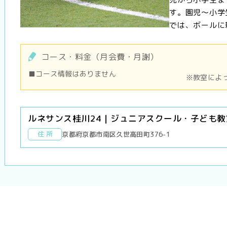
す。園児～小学
では、ボールに親
コース・料金（月会費・月謝）
■コース情報はありません
※教室によ
ルネサンス桂川24｜ジュニアスクール・子ども教
住 所
京都府京都市南区久世高田町376-1