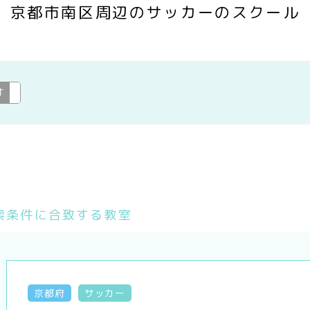
京都市南区周辺のサッカーのスクール
す
サッカー
変更
索条件に合致する教室
京都府
サッカー