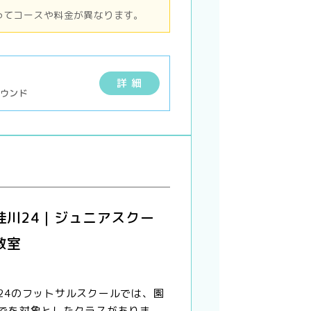
ってコースや料金が異なります。
詳 細
ラウンド
桂川24｜ジュニアスクー
教室
24のフットサルスクールでは、園
でを対象としたクラスがありま