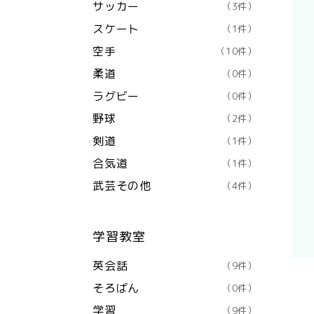
サッカー
（3件）
スケート
（1件）
空手
（10件）
柔道
（0件）
ラグビー
（0件）
野球
（2件）
剣道
（1件）
合気道
（1件）
武芸その他
（4件）
学習教室
英会話
（9件）
そろばん
（0件）
学習
（9件）