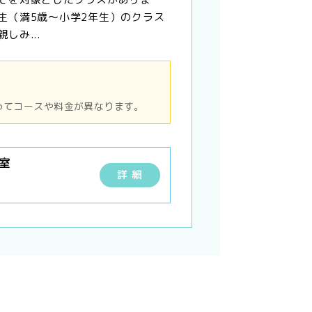
生（満5歳～小学2年生）のクラス
しみ...
ってコースや料金が異なります。
室
詳 細