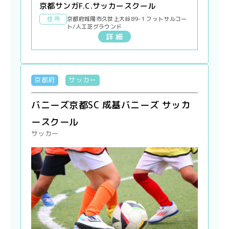
京都サンガF.C.サッカースクール
住 所
京都府城陽市久世上大谷89-1 フットサルコー
ト/人工芝グラウンド
詳 細
京都府
サッカー
バニーズ京都SC 成基バニーズ サッカ
ースクール
サッカー