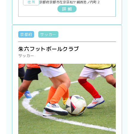
住 所
京都府京都市左京区松ケ崎西池ノ内町２
詳 細
京都府
サッカー
朱六フットボールクラブ
サッカー