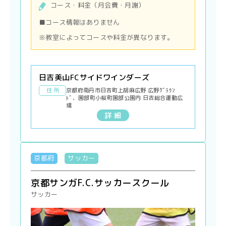
コース・料金（月会費・月謝）
■コース情報はありません
※教室によってコースや料金が異なります。
日吉美山FCサイドワインダーズ
住 所
京都府南丹市日吉町上胡麻広野 広野ｸﾞﾗｳﾝ
ﾄﾞ、園部町小桜町園部公園内 日吉総合運動広
場
詳 細
京都府
サッカー
京都サンガF.C.サッカースクール
サッカー