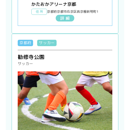
かたおかアリーナ京都
住 所
京都府京都市右京区西京極新明町1
詳 細
京都府
サッカー
勧修寺公園
サッカー