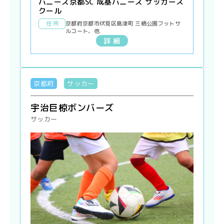
バニーズ京都SC 成基バニーズ サッカース
クール
住 所
京都府京都市伏見区島津町 三栖公園フットサ
ルコート、他
詳 細
京都府
サッカー
宇治巨椋ボンバーズ
サッカー