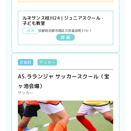
ルネサンス桂川24｜ジュニアスクール・
子ども教室
住 所
京都府京都市南区久世高田町376-1
詳 細
京都府
サッカー
AS.ラランジャ サッカースクール（宝
ヶ池会場）
サッカー