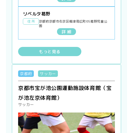
リベルタ葛野
住 所
京都府京都市右京区梅津南広町65葛野児童公
園
詳 細
もっと見る
京都府
サッカー
京都市宝が池公園運動施設体育館（宝
が池左京体育館）
サッカー