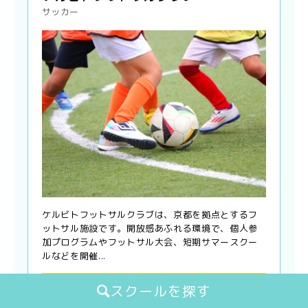
サッカー
ケルビトフットサルクラブは、京都を拠点とするフ
ットサル施設です。開放感あふれる環境で、個人参
加プログラムやフットサル大会、短期サマースクー
ルなどを開催...
コース・料金（月会費・月謝）
スクールを探す