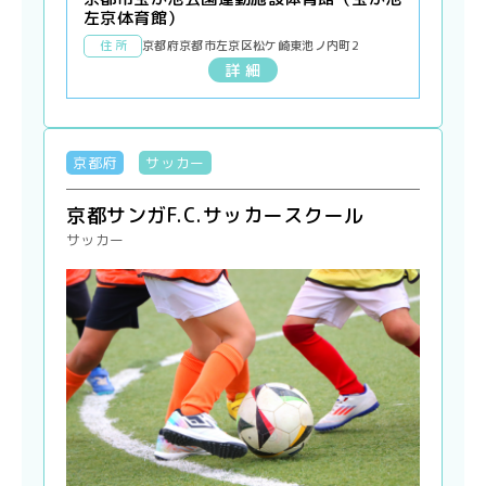
左京体育館）
住 所
京都府京都市左京区松ケ崎東池ノ内町2
詳 細
京都府
サッカー
京都サンガF.C.サッカースクール
サッカー