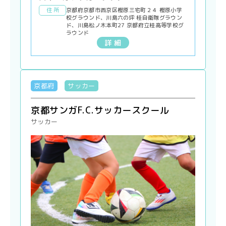
住 所
京都府京都市西京区樫原三宅町２４ 樫原小学
校グラウンド、川島六の坪 桂自衛隊グラウン
ド、川島松ノ木本町27 京都府立桂高等学校グ
ラウンド
詳 細
京都府
サッカー
京都サンガF.C.サッカースクール
サッカー