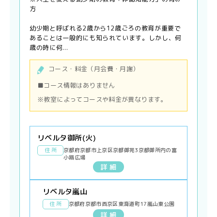
方
幼少期と呼ばれる2歳から12歳ごろの教育が重要で
あることは一般的にも知られています。しかし、何
歳の時に何...
コース・料金（月会費・月謝）
■コース情報はありません
※教室によってコースや料金が異なります。
リベルタ御所(火)
住 所
京都府京都市上京区京都御苑3京都御所内の富
小路広場
詳 細
リベルタ嵐山
住 所
京都府京都市西京区東海道町17嵐山東公園
詳 細