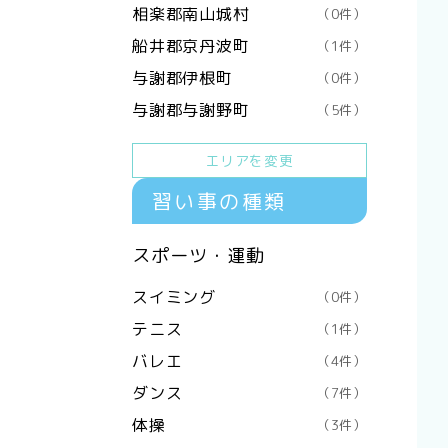
相楽郡南山城村
（0件）
船井郡京丹波町
（1件）
与謝郡伊根町
（0件）
与謝郡与謝野町
（5件）
エリアを変更
習い事の種類
スポーツ・運動
スイミング
（0件）
テニス
（1件）
バレエ
（4件）
ダンス
（7件）
体操
（3件）