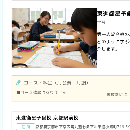
東進衛星予
学習
第一志望合格の
どのように学ぶ
介します。
コース・料金（月会費・月謝）
■コース情報はありません
※教室によ
東進衛星予備校 京都駅前校
住 所
京都府京都市下京区烏丸通七条下ル東塩小路町719 SK