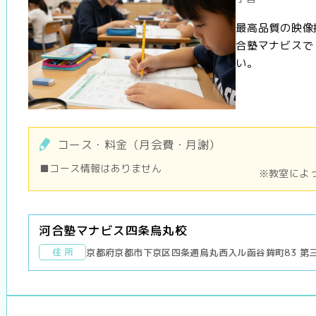
最高品質の映像
合塾マナビスで
い。
コース・料金（月会費・月謝）
■コース情報はありません
※教室によ
河合塾マナビス四条烏丸校
住 所
京都府京都市下京区四条通烏丸西入ル函谷鉾町83 第