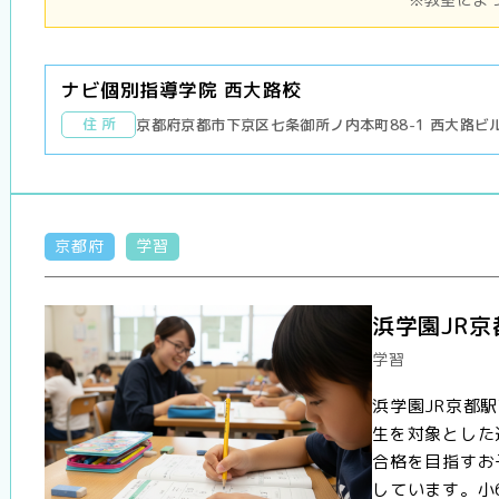
ナビ個別指導学院 西大路校
住 所
京都府京都市下京区七条御所ノ内本町88-1 西大路ビ
京都府
学習
浜学園JR
学習
浜学園JR京都
生を対象とした
合格を目指すお
しています。小6生