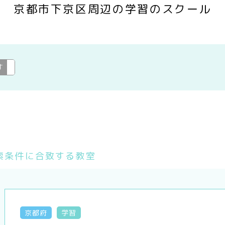
京都市下京区周辺の学習のスクール
す
学習
変更
索条件に合致する教室
京都府
学習