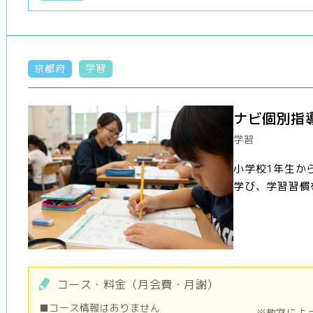
京都府
学習
ナビ個別指
学習
小学校1年生か
学び、学習習慣
コース・料金（月会費・月謝）
■コース情報はありません
※教室によ