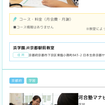
コース・料金（月会費・月謝）
■コース情報はありません
※教室によ
浜学園JR京都駅前教室
住 所
京都府京都市下京区東塩小路町843-2 日本生命京都ヤ
京都府
学習
河合塾マナ
学習