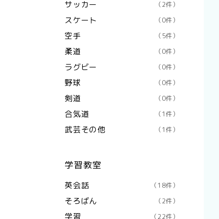
サッカー
（2件）
スケート
（0件）
空手
（5件）
柔道
（0件）
ラグビー
（0件）
野球
（0件）
剣道
（0件）
合気道
（1件）
武芸その他
（1件）
学習教室
英会話
（18件）
そろばん
（2件）
学習
（22件）