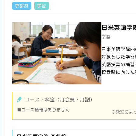
京都府
学習
日米英語学
学習
日米英語学院四
対象とした学習
英語授業の補習
校受験に向けた英
コース・料金（月会費・月謝）
■コース情報はありません
※教室によ