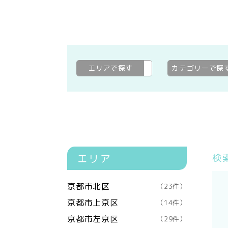
エリアで探す
京都市下京区
変更
カテゴリーで探
エリア
検
京都市北区
（23件）
京都市上京区
（14件）
京都市左京区
（29件）