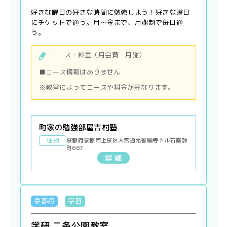
好きな曜日の好きな時間に勉強しよう！好きな曜日
にチケットで通う。月〜金まで、月謝制で毎日通
う。
コース・料金（月会費・月謝）
■コース情報はありません
※教室によってコースや料金が異なります。
町家の勉強部屋吉村塾
住 所
京都府京都市上京区大宮通元誓願寺下ル石薬師
町687
詳 細
京都府
学習
学研 二条公園教室