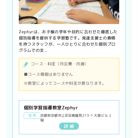
Zephyrは、お子様の学年や目的に合わせた徹底した
個別指導を提供する学習塾です。発達支援士の資格
を持つスタッフが、一人ひとりに合わせた個別プロ
グラムでの支...
コース・料金（月会費・月謝）
■コース情報はありません
※教室によってコースや料金が異なります。
個別学習指導教室Zephyr
住 所
京都府京都市上京区青龍町213-1 大居ビル 2
階
詳 細