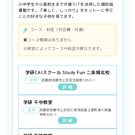
小中学生から高校生までが通うITを活用した個別指
導塾です。『楽しく、しっかり』をモットーに学ぶ
ことの好きな子供を育てます。
コース・料金（月会費・月謝）
■コース情報はありません
※教室によってコースや料金が異なります。
学研CAIスクール Study Fun 二条城北校
住 所
京都府京都市上京区主税町1050-1
詳 細
学研 千中教室
住 所
京都府京都市上京区仁和寺街道土屋町東入西富
仲町464-1
詳 細