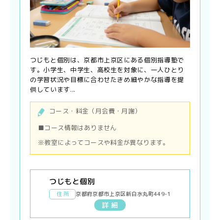
つじもと個別は、京都市上京区にある個別指導塾で
す。小学生、中学生、高校生を対象に、一人ひとり
の学習状況や目標に合わせたきめ細やかな指導を提
供しています...
コース・料金（月会費・月謝）
■コース情報はありません
※教室によってコースや料金が異なります。
つじもと個別
住 所
京都府京都市上京区新白水丸町449-1
詳 細