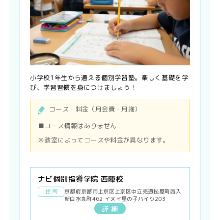
小学校1年生から通える個別学習塾。楽しく基礎を学
び、学習習慣を身につけましょう！
コース・料金（月会費・月謝）
■コース情報はありません
※教室によってコースや料金が異なります。
ナビ個別指導学院 西陣校
住 所
京都府京都市上京区上京区中立売通松屋町西入
新白水丸町462 イヌイ星の子ハイツ203
詳 細