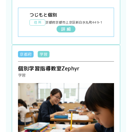
つじもと個別
住 所
京都府京都市上京区新白水丸町449-1
詳 細
京都府
学習
個別学習指導教室Zephyr
学習