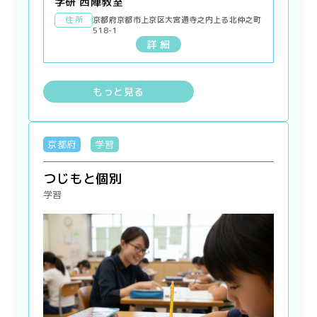
学研 西陣教室
住 所
京都府京都市上京区大宮通寺之内上る北仲之町
518-1
詳 細
もっと見る
京都府
学習
つじもと個別
学習