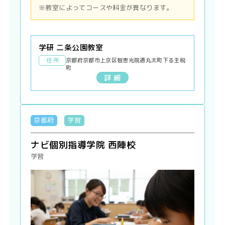
※教室によってコースや料金が異なります。
学研 二条公園教室
住 所
京都府京都市上京区智恵光院通丸太町下る主税
町
詳 細
京都府
学習
ナビ個別指導学院 西陣校
学習