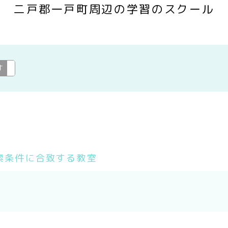
二戸郡一戸町周辺の学習のスクール
す
学習
変更
索条件に合致する教室