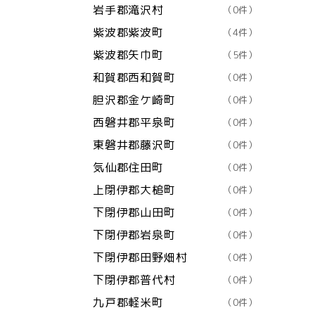
岩手郡滝沢村
（0件）
紫波郡紫波町
（4件）
紫波郡矢巾町
（5件）
和賀郡西和賀町
（0件）
胆沢郡金ケ崎町
（0件）
西磐井郡平泉町
（0件）
東磐井郡藤沢町
（0件）
気仙郡住田町
（0件）
上閉伊郡大槌町
（0件）
下閉伊郡山田町
（0件）
下閉伊郡岩泉町
（0件）
下閉伊郡田野畑村
（0件）
下閉伊郡普代村
（0件）
九戸郡軽米町
（0件）