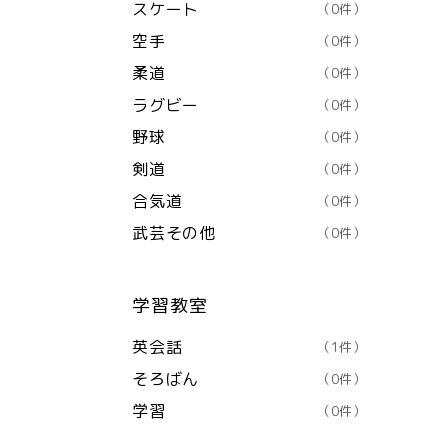
スケート
（0件）
空手
（0件）
柔道
（0件）
ラグビー
（0件）
野球
（0件）
剣道
（0件）
合気道
（0件）
武芸その他
（0件）
学習教室
英会話
（1件）
そろばん
（0件）
学習
（0件）