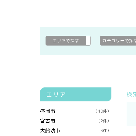
エリアで探す
二戸郡一戸町
変更
カテゴリーで探
エリア
検
盛岡市
（40件）
宮古市
（2件）
大船渡市
（3件）