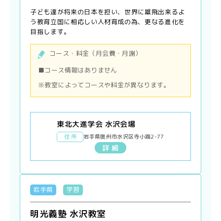
子ども達が将来の日本を担い、世界に雄飛出来るよ
う教育立国に相応しい人材育成の為、更なる進化を
目指します。
コース・料金（月会費・月謝）
■コース情報はありません
※教室によってコースや料金が異なります。
東北大進学会 水沢会場
住 所
岩手県奥州市水沢区寺小路2-77
詳 細
岩手県
学習
明光義塾 水沢教室