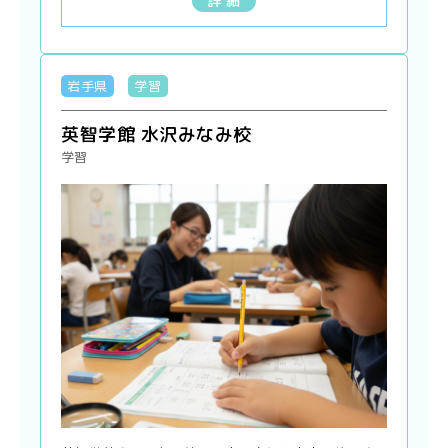
詳 細
岩手県
学習
英智学館 水沢みなみ校
学習