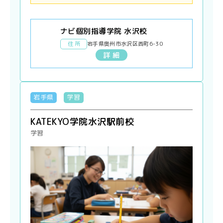
ナビ個別指導学院 水沢校
住 所
岩手県奥州市水沢区西町6-30
詳 細
岩手県
学習
KATEKYO学院水沢駅前校
学習