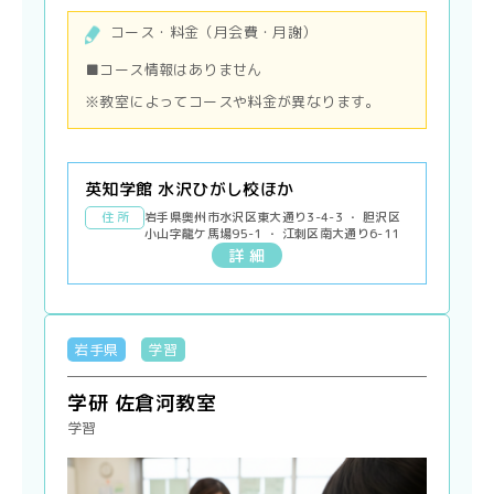
コース・料金（月会費・月謝）
■コース情報はありません
※教室によってコースや料金が異なります。
英知学館 水沢ひがし校ほか
住 所
岩手県奥州市水沢区東大通り3-4-3 ・ 胆沢区
小山字龍ケ馬場95-1 ・ 江刺区南大通り6-11
詳 細
岩手県
学習
学研 佐倉河教室
学習