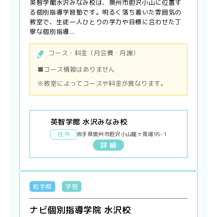
英智学館水沢みなみ校は、奥州市胆沢小山に位置す
る個別指導学習塾です。明るく落ち着いた雰囲気の
教室で、生徒一人ひとりの学力や目標に合わせた丁
寧な個別指導...
コース・料金（月会費・月謝）
■コース情報はありません
※教室によってコースや料金が異なります。
英智学館 水沢みなみ校
住 所
岩手県奥州市胆沢小山龍ヶ馬場95-1
詳 細
岩手県
学習
ナビ個別指導学院 水沢校