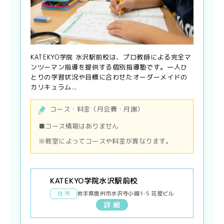
KATEKYO学院 水沢駅前校は、プロ教師による完全マ
ンツーマン指導を提供する個別指導塾です。一人ひ
とりの学習状況や目標に合わせたオーダーメイドの
カリキュラム...
コース・料金（月会費・月謝）
■コース情報はありません
※教室によってコースや料金が異なります。
KATEKYO学院水沢駅前校
住 所
岩手県奥州市水沢寺小路1-5 花屋ビル
詳 細