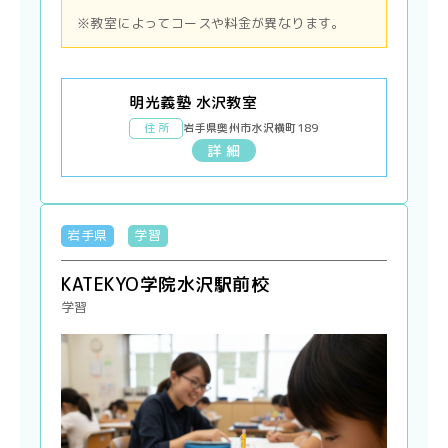
※教室によってコースや料金が異なります。
明光義塾 水沢教室
住 所
岩手県奥州市水沢横町189
詳 細
岩手県
学習
KATEKYO学院水沢駅前校
学習