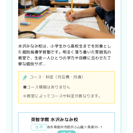
水沢みなみ校は、小学生から高校生までを対象とし
た個別指導学習塾です。明るく落ち着いた雰囲気の
教室で、生徒一人ひとりの学力や目標に合わせた丁
寧な個別サポ...
コース・料金（月会費・月謝）
■コース情報はありません
※教室によってコースや料金が異なります。
英智学館 水沢みなみ校
住 所
岩手県奥州市胆沢小山龍ヶ馬場95-1