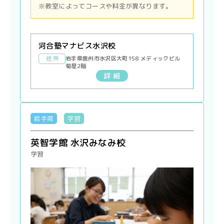
※教室によってコースや料金が異なります。
河合塾マナビス水沢校
住 所
岩手県奥州市水沢区大町158 メディックビル
菊屋2階
詳 細
岩手県
学習
英智学館 水沢みなみ校
学習