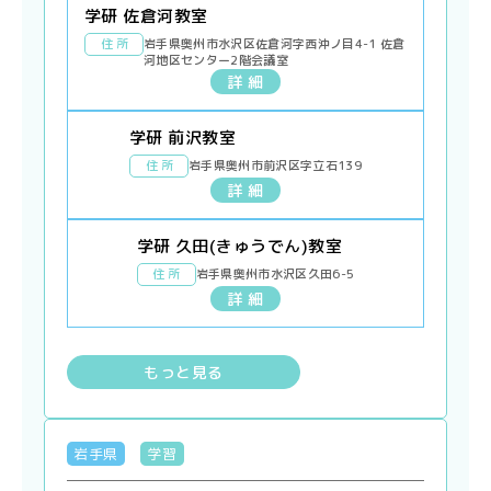
学研 佐倉河教室
住 所
岩手県奥州市水沢区佐倉河字西沖ノ目4-1 佐倉
河地区センター2階会議室
詳 細
学研 前沢教室
住 所
岩手県奥州市前沢区字立石139
詳 細
学研 久田(きゅうでん)教室
住 所
岩手県奥州市水沢区久田6-5
詳 細
もっと見る
岩手県
学習