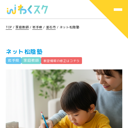
TOP
/
家庭教師
/
岩手県
/
釜石市
/
ネット松陰塾
ネット松陰塾
岩手県
家庭教師
教室情報の修正はコチラ