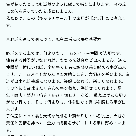
任があったとしても当然のように黙って捕りに走ります。 その度
に文句を言っていたら成立しません。
私たちは、この【キャッチボール】の応用が【野球】だと考えま
す。
※野球を通して身につく、社会生活に必要な基礎力
野球をする上では、何よりも チームメイト＝仲間 が大切です。
練習する仲間がいなければ、もちろん試合など出来ません。逆に
仲間が一緒にいれば、辛い事でも共に頑張り乗り越える事が出来
ます。チームメイトから友情の素晴らしさ、大切さを学びます。友
達が出来れば笑顔になります。笑顔になれば、楽しくなれます。
その他にも野球はたくさんの事を教え、学ばせてくれます。勇
気・闘志・努力・強さ・弱さ・悔しさ…など。 数え上げたら切り
がない程です。そして何よりも、体を動かす喜びを感じる事が出
来ます。
子供達にとって最も大切な時期をお預かりしている以上、大きな
責任と愛情を持って、全力で成長をサポートする事に努めていま
す。