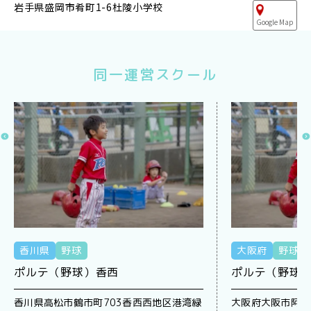
岩手県盛岡市肴町1-6杜陵小学校
Google Map
同一運営スクール
香川県
野球
大阪府
野球
ポルテ（野球）香西
ポルテ（野球
香川県高松市鶴市町703香西西地区港湾緑
大阪府大阪市阿倍