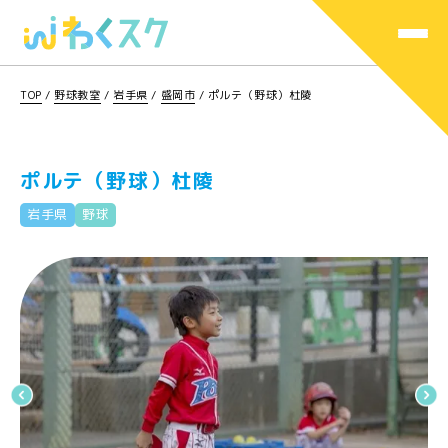
TOP
/
野球教室
/
岩手県
/
盛岡市
/
ポルテ（野球）杜陵
ポルテ（野球）杜陵
岩手県
野球