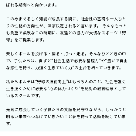
ばれる期間へと向かいます。
このめまぐるしく知能が成長する間に、社会性の基礎や一人ひと
りの性格の方向性が、ほぼ決定されると言います。 そんなもっと
も貴重で柔軟なこの時期に、友達との協力が大切なスポーツ「野
球」をご提案します。
楽しくボールを投げる・捕る・打つ・走る。そんなひとときの中
で、子供たちは、自ずと“社会生活で必要な基礎力”や“豊かで自由
な感性を持ち、力強く生きていく力”の土台を培っていきます。
私たちポルテは“野球の技術向上”はもちろんのこと、社会を強く
生き抜くために必要な“心の体力づくり”を絶対の教育理念として
いるスクールです。
元気に成長していく子供たちの笑顔を見守りながら、しっかりと
明るい未来へつなげていきたい！と夢を持って活動を続けていま
す。