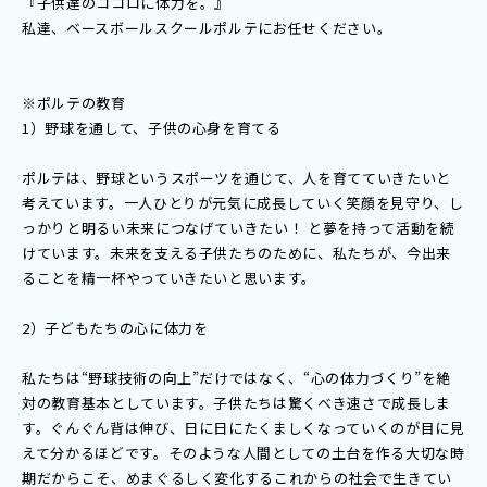
『子供達のココロに体力を。』
私達、ベースボールスクールポルテにお任せください。
※ポルテの教育
1）野球を通して、子供の心身を育てる
ポルテは、野球というスポーツを通じて、人を育てていきたいと
考えています。一人ひとりが元気に成長していく笑顔を見守り、し
っかりと明るい未来につなげていきたい！ と夢を持って活動を続
けています。未来を支える子供たちのために、私たちが、今出来
ることを精一杯やっていきたいと思います。
2）子どもたちの心に体力を
私たちは“野球技術の向上”だけではなく、“心の体力づくり”を絶
対の教育基本としています。子供たちは驚くべき速さで成長しま
す。ぐんぐん背は伸び、日に日にたくましくなっていくのが目に見
えて分かるほどです。そのような人間としての土台を作る大切な時
期だからこそ、めまぐるしく変化するこれからの社会で生きてい