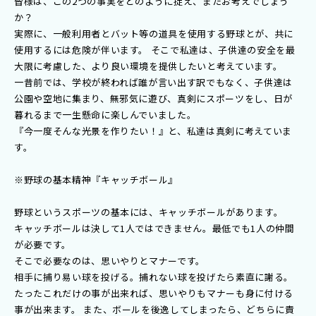
皆様は、この2つの事実をどのように捉え、またお考えでしょう
か？
実際に、一般利用者とバット等の道具を使用する野球とが、共に
使用するには危険が伴います。 そこで私達は、子供達の安全を最
大限に考慮した、より良い環境を提供したいと考えています。
一昔前では、学校が終われば誰が言い出す訳でもなく、子供達は
公園や空地に集まり、無邪気に遊び、真剣にスポーツをし、日が
暮れるまで一生懸命に楽しんでいました。
『今一度そんな光景を作りたい！』と、私達は真剣に考えていま
す。
※野球の基本精神『キャッチボール』
野球というスポーツの基本には、キャッチボールがあります。
キャッチボールは決して1人ではできません。最低でも1人の仲間
が必要です。
そこで必要なのは、思いやりとマナーです。
相手に捕り易い球を投げる。捕れない球を投げたら素直に謝る。
たったこれだけの事が出来れば、思いやりもマナーも身に付ける
事が出来ます。 また、ボールを後逸してしまったら、どちらに責