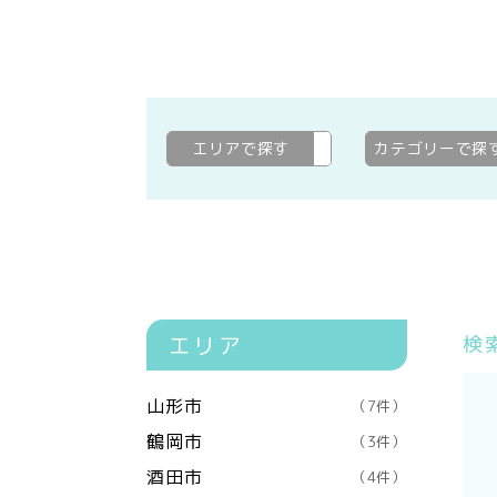
エリアで探す
米沢市
変更
カテゴリーで探
エリア
検
山形市
（7件）
鶴岡市
（3件）
酒田市
（4件）