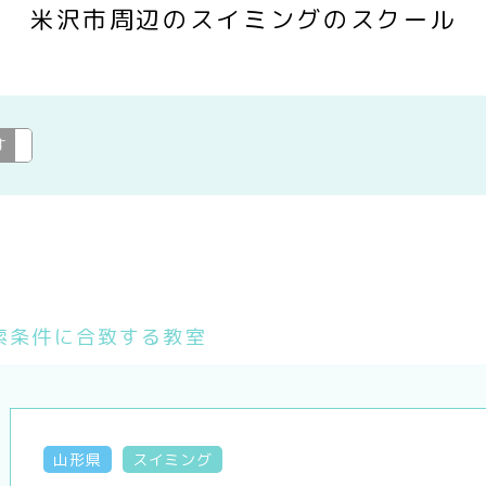
米沢市周辺のスイミングのスクール
す
スイミング
変更
索条件に合致する教室
山形県
スイミング