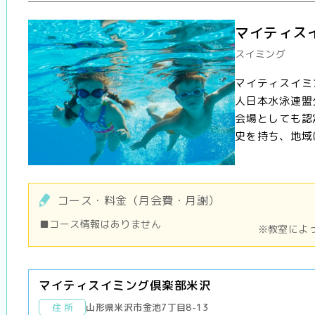
マイティス
スイミング
マイティスイミ
人日本水泳連盟
会場としても認
史を持ち、地域に
コース・料金（月会費・月謝）
■コース情報はありません
※教室によ
マイティスイミング倶楽部米沢
住 所
山形県米沢市金池7丁目8-13