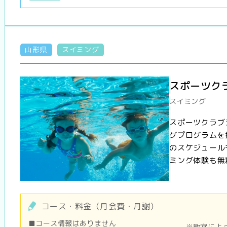
山形県
スイミング
スポーツク
スイミング
スポーツクラブ
グプログラムを
のスケジュール
ミング体験も無料
コース・料金（月会費・月謝）
■コース情報はありません
※教室によ