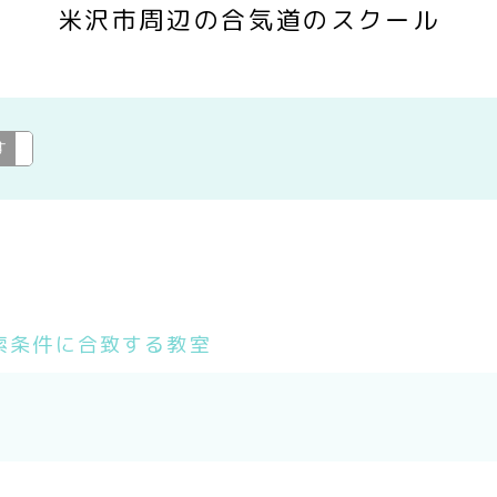
米沢市周辺の合気道のスクール
す
合気道
変更
索条件に合致する教室