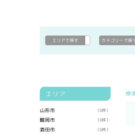
エリアで探す
米沢市
変更
カテゴリーで探
エリア
検
山形市
（0件）
鶴岡市
（0件）
酒田市
（0件）