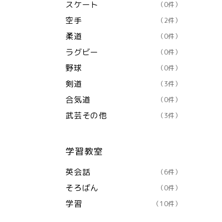
スケート
（0件）
空手
（2件）
柔道
（0件）
ラグビー
（0件）
野球
（0件）
剣道
（3件）
合気道
（0件）
武芸その他
（3件）
学習教室
英会話
（6件）
そろばん
（0件）
学習
（10件）