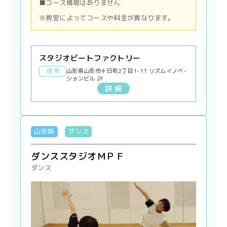
■コース情報はありません
※教室によってコースや料金が異なります。
スタジオビートファクトリー
住 所
山形県山形市十日町2丁目1-11 リズムイノベ-
ションビル 2F
詳 細
山形県
ダンス
ダンススタジオＭＰＦ
ダンス