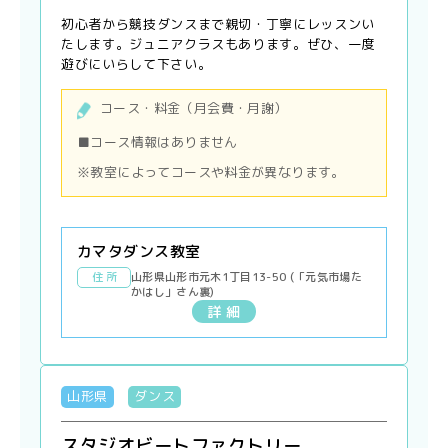
初心者から競技ダンスまで親切・丁寧にレッスンい
たします。ジュニアクラスもあります。ぜひ、一度
遊びにいらして下さい。
コース・料金（月会費・月謝）
■コース情報はありません
※教室によってコースや料金が異なります。
カマタダンス教室
住 所
山形県山形市元木1丁目13-50 (「元気市場た
かはし」さん裏)
詳 細
山形県
ダンス
スタジオビートファクトリー