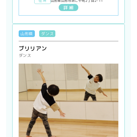
住 所
山形県山形市あこや町2丁目2-11
詳 細
山形県
ダンス
ブリリアン
ダンス