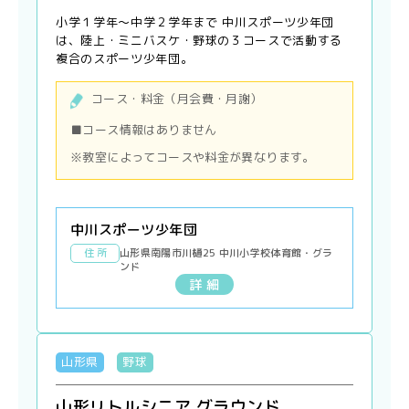
小学１学年〜中学２学年まで 中川スポーツ少年団
は、陸上・ミニバスケ・野球の３コースで活動する
複合のスポーツ少年団。
コース・料金（月会費・月謝）
■コース情報はありません
※教室によってコースや料金が異なります。
中川スポーツ少年団
住 所
山形県南陽市川樋25 中川小学校体育館・グラ
ンド
詳 細
山形県
野球
山形リトルシニア グラウンド