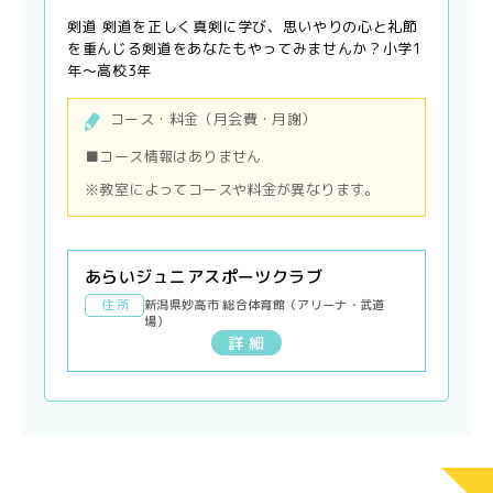
剣道 剣道を正しく真剣に学び、思いやりの心と礼節
を重んじる剣道をあなたもやってみませんか？小学1
年〜高校3年
コース・料金（月会費・月謝）
■コース情報はありません
※教室によってコースや料金が異なります。
あらいジュニアスポーツクラブ
住 所
新潟県妙高市 総合体育館（アリーナ・武道
場）
詳 細