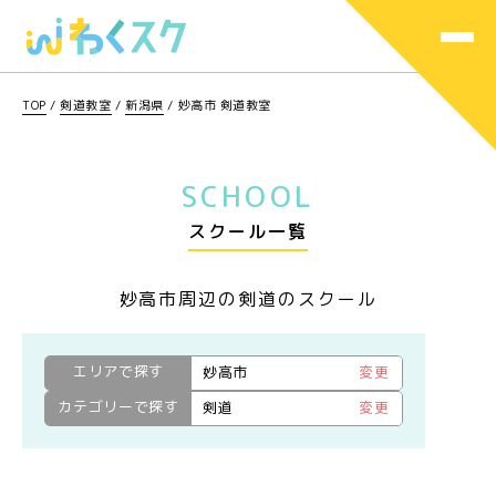
TOP
/
剣道教室
/
新潟県
/
妙高市 剣道教室
SCHOOL
スクール一覧
妙高市周辺の剣道のスクール
エリアで探す
妙高市
変更
カテゴリーで探す
剣道
変更