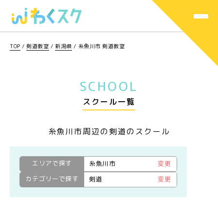
TOP
/
剣道教室
/
新潟県
/
糸魚川市 剣道教室
SCHOOL
スクール一覧
糸魚川市周辺の剣道のスクール
エリアで探す
糸魚川市
変更
カテゴリーで探す
剣道
変更