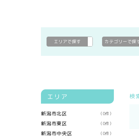
エリアで探す
燕市
変更
カテゴリーで探
エリア
検
新潟市北区
（0件）
新潟市東区
（0件）
新潟市中央区
（0件）