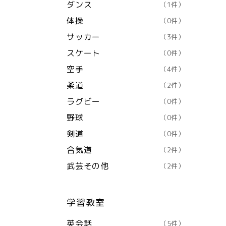
ダンス
（1件）
体操
（0件）
サッカー
（3件）
スケート
（0件）
空手
（4件）
柔道
（2件）
ラグビー
（0件）
野球
（0件）
剣道
（0件）
合気道
（2件）
武芸その他
（2件）
学習教室
英会話
（5件）