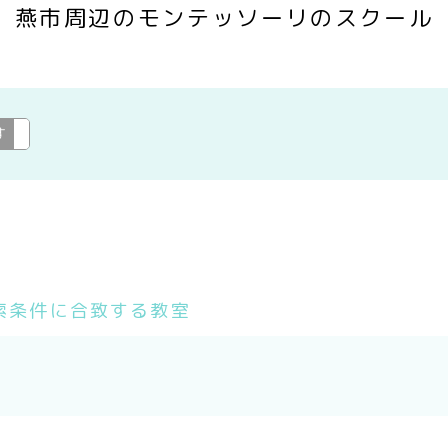
燕市周辺のモンテッソーリのスクール
す
モンテッソーリ
変更
索条件に合致する教室