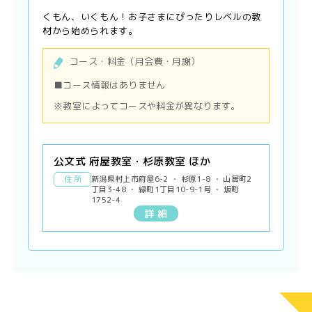
くもん、いくもん！お子さまにぴったりレベルの教
材から始められます。
コース・料金（月会費・月謝）
■コース情報はありません
※教室によってコースや料金が異なります。
公文式 府屋教室・杉原教室 ほか
住 所
新潟県村上市府屋6-2 ・ 杉原1-8 ・ 山居町2
丁目3-48 ・ 緑町1丁目10-9-1号 ・ 坂町
1752-4
詳 細