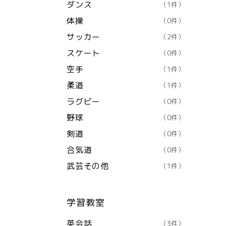
ダンス
（1件）
体操
（0件）
サッカー
（2件）
スケート
（0件）
空手
（1件）
柔道
（1件）
ラグビー
（0件）
野球
（0件）
剣道
（0件）
合気道
（0件）
武芸その他
（1件）
学習教室
英会話
（3件）