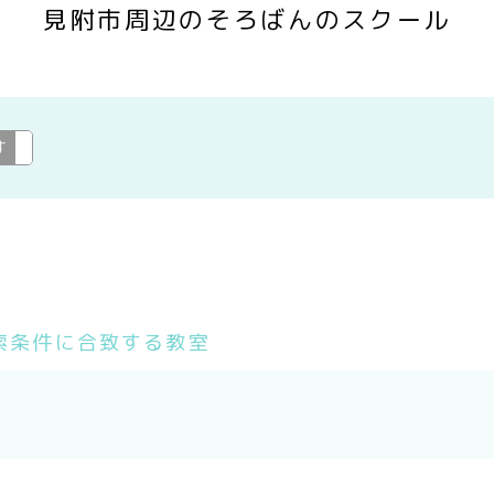
見附市周辺のそろばんのスクール
す
そろばん
変更
索条件に合致する教室