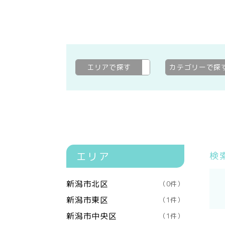
エリアで探す
見附市
変更
カテゴリーで探
エリア
検
新潟市北区
（0件）
新潟市東区
（1件）
新潟市中央区
（1件）