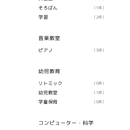
そろばん
（1件）
学習
（2件）
音楽教室
ピアノ
（3件）
幼児教育
リトミック
（0件）
幼児教室
（1件）
学童保育
（0件）
コンピューター・科学