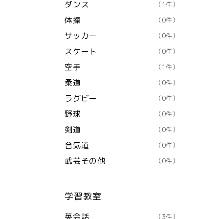
ダンス
（1件）
体操
（0件）
サッカー
（0件）
スケート
（0件）
空手
（1件）
柔道
（0件）
ラグビー
（0件）
野球
（0件）
剣道
（0件）
合気道
（0件）
武芸その他
（0件）
学習教室
英会話
（3件）