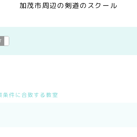
加茂市周辺の剣道のスクール
す
剣道
変更
索条件に合致する教室