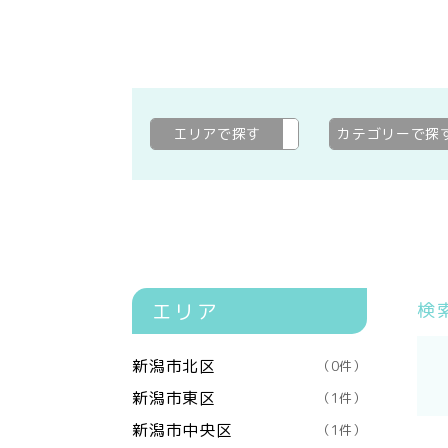
エリアで探す
加茂市
変更
カテゴリーで探
エリア
検
新潟市北区
（0件）
新潟市東区
（1件）
新潟市中央区
（1件）