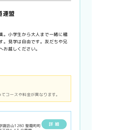
道連盟
集。小学生から大人まで一緒に稽
す。見学は自由です。友だちや兄
へお越しください。
ってコースや料金が異なります。
詳 細
諏訪山1280 聖籠町町