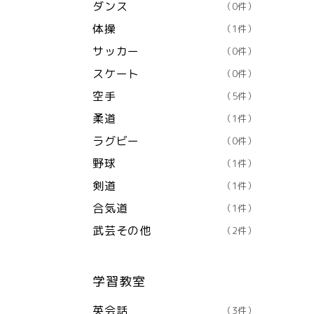
ダンス
（0件）
体操
（1件）
サッカー
（0件）
スケート
（0件）
空手
（5件）
柔道
（1件）
ラグビー
（0件）
野球
（1件）
剣道
（1件）
合気道
（1件）
武芸その他
（2件）
学習教室
英会話
（3件）