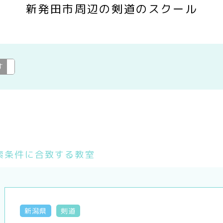
新発田市周辺の剣道のスクール
す
剣道
変更
索条件に合致する教室
新潟県
剣道