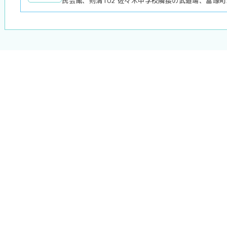
民会館、則清102 佐々木中学校隣接の武道場、富塚町3