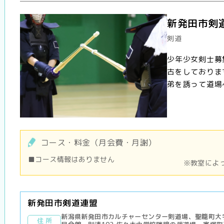
新発田市剣
剣道
少年少女剣士募
古をしておりま
弟を誘って道場
コース・料金（月会費・月謝）
■コース情報はありません
※教室によ
新発田市剣道連盟
新潟県新発田市カルチャーセンター剣道場、聖籠町大字
住 所