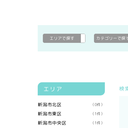
エリアで探す
新発田市
変更
カテゴリーで探
エリア
検
新潟市北区
（0件）
新潟市東区
（1件）
新潟市中央区
（1件）