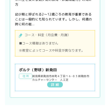
方
幼少期と呼ばれる2〜12歳ごろの教育が重要である
ことは一般的にも知られています。しかし、何歳の
時に何の能...
コース・料金（月会費・月謝）
■コース情報はありません
※教室によってコースや料金が異なります。
ポルテ（野球）新発田
住 所
新潟県新発田市本町４丁目１６-８３新発田市
カルチャーセンター 人工芝
詳 細