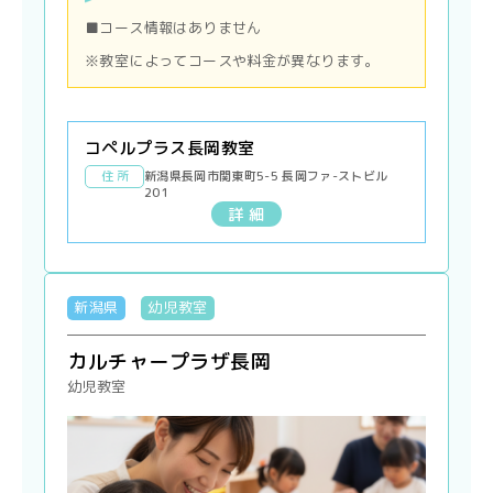
■コース情報はありません
※教室によってコースや料金が異なります。
コペルプラス長岡教室
住 所
新潟県長岡市関東町5-5 長岡ファ-ストビル
201
詳 細
新潟県
幼児教室
カルチャープラザ長岡
幼児教室