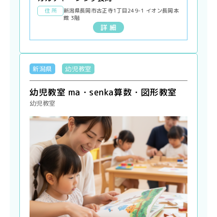
住 所
新潟県長岡市古正寺1丁目249-1 イオン長岡本
館 3階
詳 細
新潟県
幼児教室
幼児教室 ma・senka算数・図形教室
幼児教室