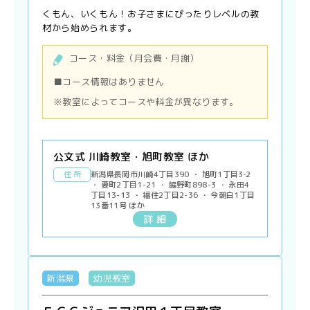
くもん、いくもん！お子さまにぴったりレベルの教
材から始められます。
コース・料金（月会費・月謝）
■コース情報はありません
※教室によってコースや料金が異なります。
公文式 川崎教室・旭町教室 ほか
住 所
新潟県長岡市川崎4丁目390 ・ 旭町1丁目3‐2
・ 要町2丁目1-21 ・ 脇野町898-3 ・ 永田4
丁目13-13 ・ 福住2丁目2-36 ・ 今朝白1丁目
13番11号 ほか
詳 細
新潟県
幼児教室