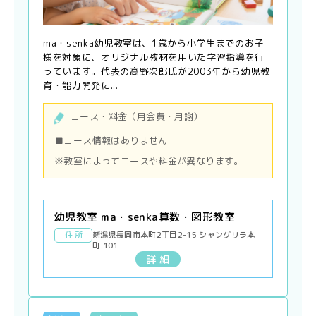
ma・senka幼児教室は、1歳から小学生までのお子
様を対象に、オリジナル教材を用いた学習指導を行
っています。代表の高野次郎氏が2003年から幼児教
育・能力開発に...
コース・料金（月会費・月謝）
■コース情報はありません
※教室によってコースや料金が異なります。
幼児教室 ma・senka算数・図形教室
住 所
新潟県長岡市本町2丁目2-15 シャングリラ本
町 101
詳 細