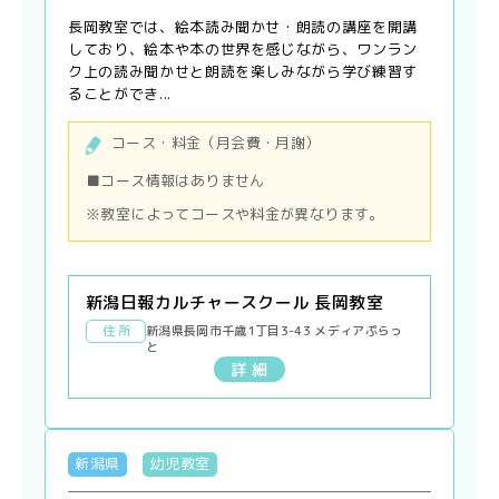
長岡教室では、絵本読み聞かせ・朗読の講座を開講
しており、絵本や本の世界を感じながら、ワンラン
ク上の読み聞かせと朗読を楽しみながら学び練習す
ることができ...
コース・料金（月会費・月謝）
■コース情報はありません
※教室によってコースや料金が異なります。
新潟日報カルチャースクール 長岡教室
住 所
新潟県長岡市千歳1丁目3-43 メディアぷらっ
と
詳 細
新潟県
幼児教室