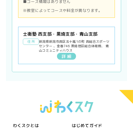
■コース情報はありません
※教室によってコースや料金が異なります。
士衛塾 西支部・黒埼支部・青山支部
住 所
新潟県新潟市西区五十嵐1の町 西総合スポーツ
センター 、金巻746 黒埼地区総合体育館、 青
山コミュニティハウス
詳 細
わくスクとは
はじめてガイド