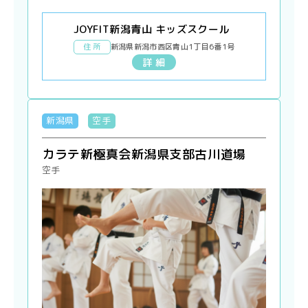
JOYFIT新潟青山 キッズスクール
住 所
新潟県新潟市西区青山1丁目6番1号
詳 細
新潟県
空手
カラテ新極真会新潟県支部古川道場
空手