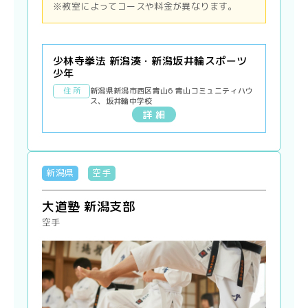
※教室によってコースや料金が異なります。
少林寺拳法 新潟湊・新潟坂井輪スポーツ
少年
住 所
新潟県新潟市西区青山6 青山コミュニティハウ
ス、坂井輪中学校
詳 細
新潟県
空手
大道塾 新潟支部
空手