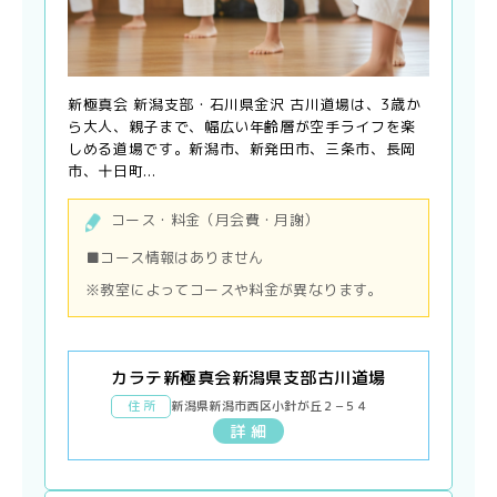
新極真会 新潟支部・石川県金沢 古川道場は、3歳か
ら大人、親子まで、幅広い年齢層が空手ライフを楽
しめる道場です。新潟市、新発田市、三条市、長岡
市、十日町...
コース・料金（月会費・月謝）
■コース情報はありません
※教室によってコースや料金が異なります。
カラテ新極真会新潟県支部古川道場
住 所
新潟県新潟市西区小針が丘２−５４
詳 細