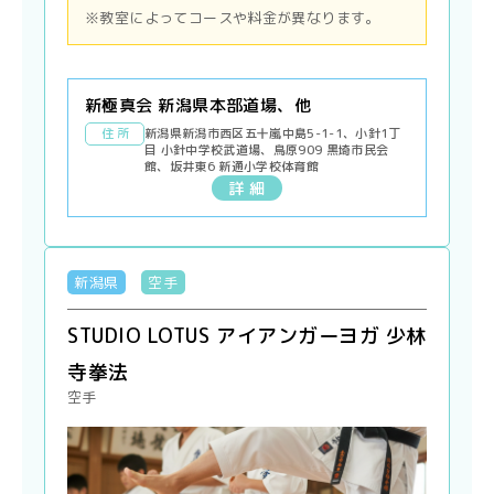
※教室によってコースや料金が異なります。
新極真会 新潟県本部道場、他
住 所
新潟県新潟市西区五十嵐中島5-1-1、小針1丁
目 小針中学校武道場、鳥原909 黒埼市民会
館、坂井東6 新通小学校体育館
詳 細
新潟県
空手
STUDIO LOTUS アイアンガーヨガ 少林
寺拳法
空手