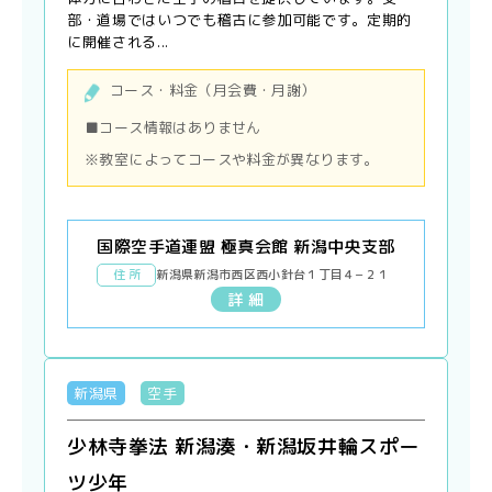
部・道場ではいつでも稽古に参加可能です。定期的
に開催される...
コース・料金（月会費・月謝）
■コース情報はありません
※教室によってコースや料金が異なります。
国際空手道連盟 極真会館 新潟中央支部
住 所
新潟県新潟市西区西小針台１丁目４−２１
詳 細
新潟県
空手
少林寺拳法 新潟湊・新潟坂井輪スポー
ツ少年