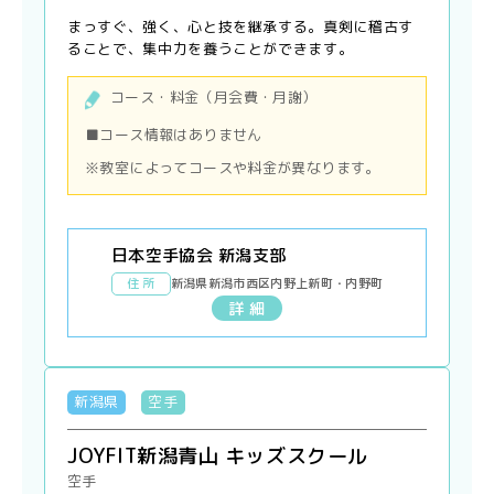
まっすぐ、強く、心と技を継承する。真剣に稽古す
ることで、集中力を養うことができます。
コース・料金（月会費・月謝）
■コース情報はありません
※教室によってコースや料金が異なります。
日本空手協会 新潟支部
住 所
新潟県新潟市西区内野上新町・内野町
詳 細
新潟県
空手
JOYFIT新潟青山 キッズスクール
空手