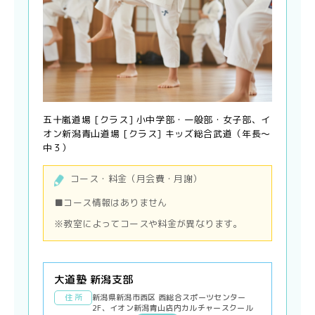
五十嵐道場 [クラス] 小中学部・一般部・女子部、イ
オン新潟青山道場 [クラス] キッズ総合武道（年長〜
中３）
コース・料金（月会費・月謝）
■コース情報はありません
※教室によってコースや料金が異なります。
大道塾 新潟支部
住 所
新潟県新潟市西区 西総合スポーツセンター
2F、イオン新潟青山店内カルチャースクール