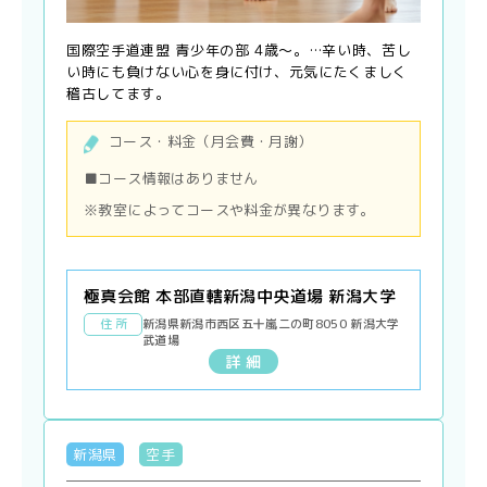
国際空手道連盟 青少年の部 4歳〜。…辛い時、苦し
い時にも負けない心を身に付け、元気にたくましく
稽古してます。
コース・料金（月会費・月謝）
■コース情報はありません
※教室によってコースや料金が異なります。
極真会館 本部直轄新潟中央道場 新潟大学
住 所
新潟県新潟市西区五十嵐二の町8050 新潟大学
武道場
詳 細
新潟県
空手