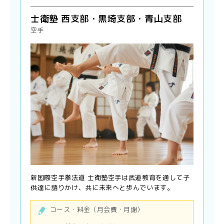
士衛塾 西支部・黒埼支部・青山支部
空手
新国際空手拳法道 士衛塾空手は武道教育を通して子
供達に語りかけ、共に未来へと歩んでいます。
コース・料金（月会費・月謝）