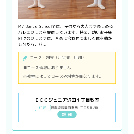
M7 Dance Schoolでは、子供から大人まで楽しめる
バレエクラスを提供しています。特に、幼いお子様
向けのクラスでは、音楽に合わせて楽しく体を動か
しながら、バ...
コース・料金（月会費・月謝）
■コース情報はありません
※教室によってコースや料金が異なります。
ＥＣＣジュニア沢田１丁目教室
住 所
新潟県長岡市沢田1丁目3番地6
詳 細