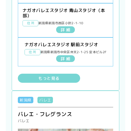
ナガオバレエスタジオ 青山スタジオ（本
部）
住 所
新潟県新潟市西区小針2-1-10
詳 細
ナガオバレエスタジオ 駅前スタジオ
住 所
新潟県新潟市中央区弁天2-1-25 安本ビル2F
詳 細
もっと見る
新潟県
バレエ
バレエ・フレグランス
バレエ