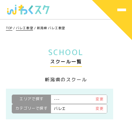
TOP
/
バレエ教室
/
新潟県 バレエ教室
SCHOOL
スクール一覧
新潟県のスクール
エリアで探す
---
変更
カテゴリーで探す
バレエ
変更