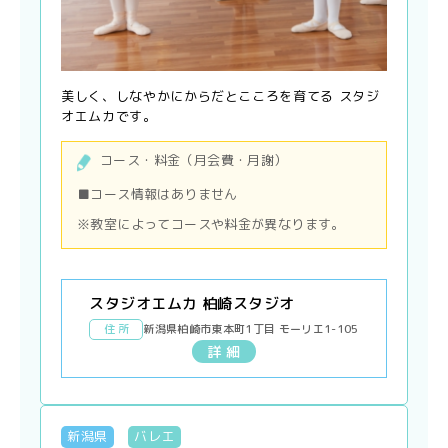
美しく、しなやかにからだとこころを育てる スタジ
オエムカです。
コース・料金（月会費・月謝）
■コース情報はありません
※教室によってコースや料金が異なります。
スタジオエムカ 柏崎スタジオ
住 所
新潟県柏崎市東本町1丁目 モーリエ1-105
詳 細
新潟県
バレエ