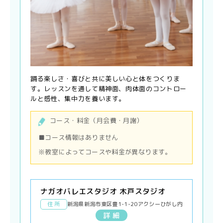
踊る楽しさ・喜びと共に美しい心と体をつくりま
す。レッスンを通して精神面、肉体面のコントロー
ルと感性、集中力を養います。
コース・料金（月会費・月謝）
■コース情報はありません
※教室によってコースや料金が異なります。
ナガオバレエスタジオ 木戸スタジオ
住 所
新潟県新潟市東区豊1-1-20アクシーひがし内
詳 細