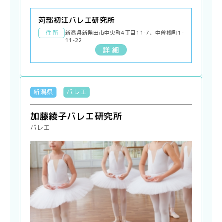
苅部初江バレエ研究所
住 所
新潟県新発田市中央町4丁目11-7、中曽根町1-
11-22
詳 細
新潟県
バレエ
加藤綾子バレエ研究所
バレエ