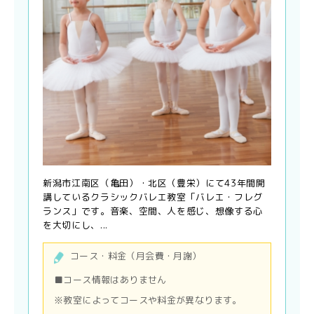
新潟市江南区（亀田）・北区（豊栄）にて43年間開
講しているクラシックバレエ教室「バレエ・フレグ
ランス」です。音楽、空間、人を感じ、想像する心
を大切にし、...
コース・料金（月会費・月謝）
■コース情報はありません
※教室によってコースや料金が異なります。