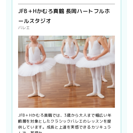
JFB＋Hかむろ真鶴 長岡ハートフルホ
ールスタジオ
バレエ
JFB＋Hかむろ真鶴では、3歳から大人まで幅広い年
齢層を対象としたクラシックバレエのレッスンを提
供しています。成長と上達を実感できるカリキュラ