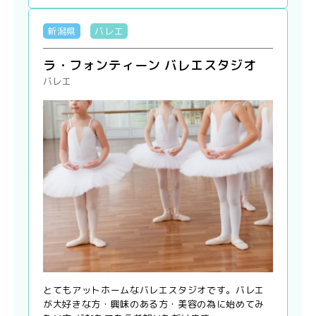
新潟県
バレエ
ラ・フォンティーン バレエスタジオ
バレエ
とてもアットホームなバレエスタジオです。バレエ
が大好きな方・興味のある方・美容の為に始めてみ