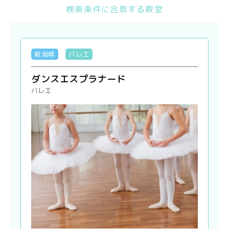
検索条件に合致する教室
新潟県
バレエ
ダンスエスプラナード
バレエ