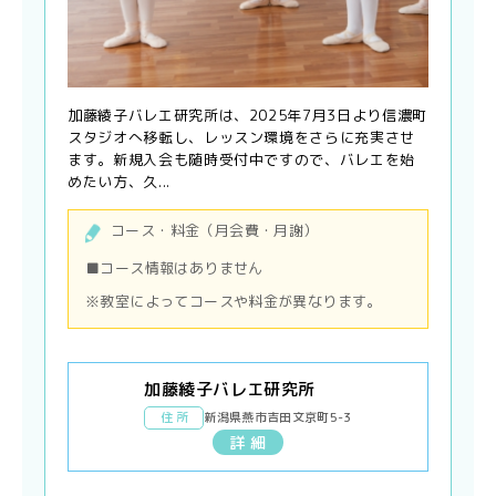
加藤綾子バレエ研究所は、2025年7月3日より信濃町
スタジオへ移転し、レッスン環境をさらに充実させ
ます。新規入会も随時受付中ですので、バレエを始
めたい方、久...
コース・料金（月会費・月謝）
■コース情報はありません
※教室によってコースや料金が異なります。
加藤綾子バレエ研究所
住 所
新潟県燕市吉田文京町5-3
詳 細