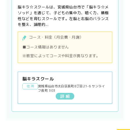
脳キラ☆スクールは、宮城県仙台市で「脳キラ☆メ
ソッド」を通じて、子どもの集中力、聴く力、積極
性などを育むスクールです。左脳と右脳のバランス
を整え、論理的...
コース・料金（月会費・月謝）
■コース情報はありません
※教室によってコースや料金が異なります。
脳キラスクール
住 所
宮城県仙台市太白区長町8丁目21-6 サンライ
フ長町 303
詳 細