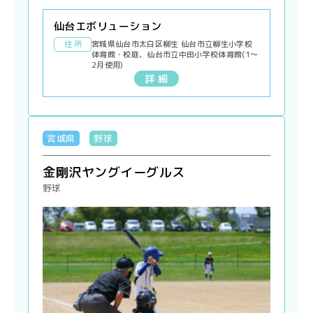
仙台エボリューション
住 所
宮城県仙台市太白区柳生 仙台市立柳生小学校
体育館・校庭、仙台市立中田小学校体育館(1〜
2月使用)
詳 細
宮城県
野球
金剛沢ヤングイーグルス
野球