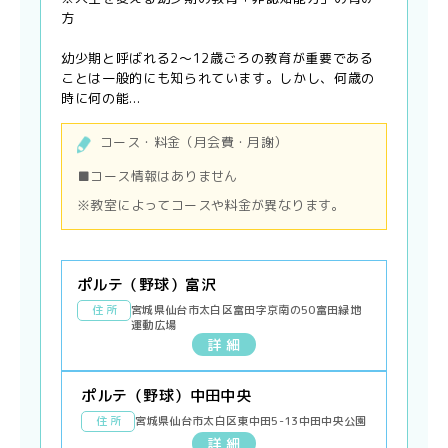
方
幼少期と呼ばれる2〜12歳ごろの教育が重要である
ことは一般的にも知られています。しかし、何歳の
時に何の能...
コース・料金（月会費・月謝）
■コース情報はありません
※教室によってコースや料金が異なります。
ポルテ（野球）富沢
住 所
宮城県仙台市太白区富田字京南の50富田緑地
運動広場
詳 細
ポルテ（野球）中田中央
住 所
宮城県仙台市太白区東中田5-13中田中央公園
詳 細