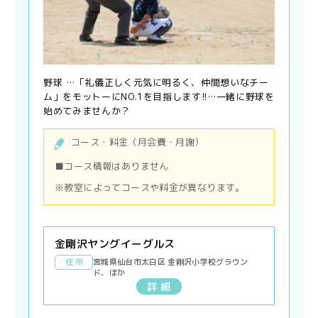
野球 …「礼儀正しく元気に明るく、仲間想いなチー
ム」をモットーにNO.1を目指します!!…一緒に野球を
始めてみませんか？
コース・料金（月会費・月謝）
■コース情報はありません
※教室によってコースや料金が異なります。
金剛沢ヤングイーグルス
住 所
宮城県仙台市太白区 金剛沢小学校グラウン
ド、ほか
詳 細