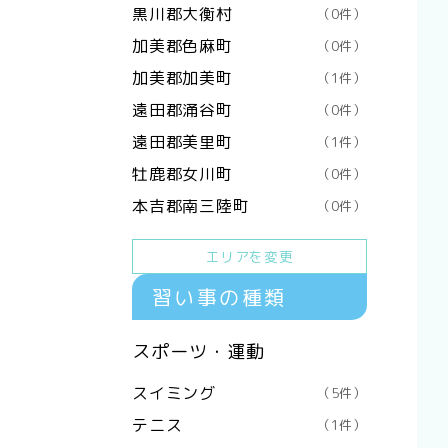
黒川郡大衡村
（0件）
加美郡色麻町
（0件）
加美郡加美町
（1件）
遠田郡涌谷町
（0件）
遠田郡美里町
（1件）
牡鹿郡女川町
（0件）
本吉郡南三陸町
（0件）
エリアを変更
習い事の種類
スポーツ・運動
スイミング
（5件）
テニス
（1件）