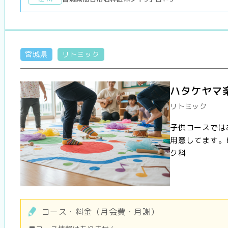
宮城県
リトミック
ハタケヤマ
リトミック
子供コースでは
用意してます。
ク科
コース・料金（月会費・月謝）