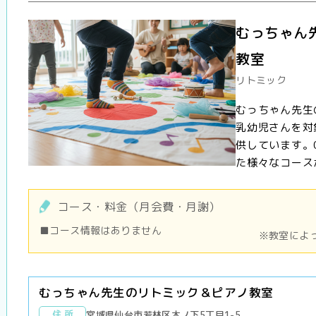
むっちゃん
教室
リトミック
むっちゃん先生
乳幼児さんを対
供しています。
た様々なコースが
コース・料金（月会費・月謝）
■コース情報はありません
※教室によ
むっちゃん先生のリトミック＆ピアノ教室
住 所
宮城県仙台市若林区木ノ下5丁目1-5