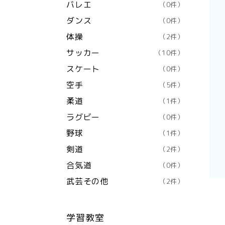
バレエ
（0件）
ダンス
（0件）
体操
（2件）
サッカー
（10件）
スケート
（0件）
空手
（5件）
柔道
（1件）
ラグビー
（0件）
野球
（1件）
剣道
（2件）
合気道
（0件）
武芸その他
（2件）
学習教室