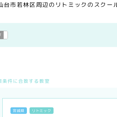
仙台市若林区周辺のリトミックのスクー
す
リトミック
変更
索条件に合致する教室
宮城県
リトミック