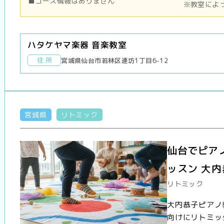
■コース情報はありません
※教室によ
ハタケヤマ楽器 音楽教室
住 所
宮城県仙台市若林区連坊1丁目6-12
宮城県
リトミック
仙台でピア
ッスン 大
リトミック
大内恭子ピアノ
向けにリトミッ