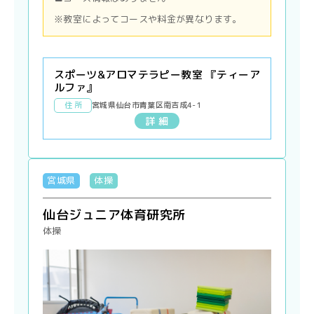
※教室によってコースや料金が異なります。
スポーツ&アロマテラピー教室 『ティーア
ルファ』
住 所
宮城県仙台市青葉区南吉成4-1
詳 細
宮城県
体操
仙台ジュニア体育研究所
体操