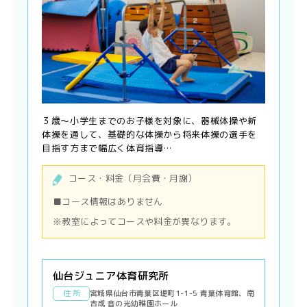
３歳〜小学生までのお子様を対象に、器械体操や新
体操を通して、基礎的な体操から将来体操の選手を
目指す方まで幅広く体育指導…
コース・料金（月会費・月謝）
■コース情報はありません
※教室によってコースや料金が異なります。
仙台ジュニア体育研究所
住 所
宮城県仙台市青葉区堤町1-1-5 青葉体育館、南
吉成 音の光幼稚園ホール