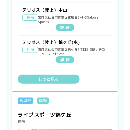
テリオス（陸上）中山
住 所
宮城県仙台市青葉区吉成台2-4-3Sakura
Sports
詳 細
テリオス（陸上）錦ヶ丘(水)
住 所
宮城県仙台市青葉区錦ヶ丘7丁目2-3錦ヶ丘コ
ミュニティセンター
詳 細
もっと見る
宮城県
体操
ライブスポーツ錦ケ丘
体操