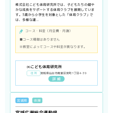
株式会社こども体育研究所では、子どもたちの健や
かな成長をサポートする体育クラブを展開していま
す。3歳から小学生を対象とした「体育クラブ」で
は、多様な運...
コース・料金（月会費・月謝）
■コース情報はありません
※教室によってコースや料金が異なります。
㈱こども体育研究所
住 所
宮城県仙台市青葉区宮町1丁目4-39
詳 細
宮城県
体操
宮城広瀬総合運動場