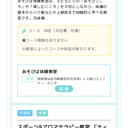
あそびば体操教室は、子どもたちの「あそびごこ
ろ」や「楽しむこころ」を大切にしながら、体操の
基本からバク転などの上級技まで段階的に学べる教
室です。元体操...
コース・料金（月会費・月謝）
■コース情報はありません
※教室によってコースや料金が異なります。
あそびば体操教室
住 所
宮城県仙台市青葉区芋沢谷津1-2 川前コミュニ
ティ・センタ
詳 細
宮城県
体操
スポーツ&アロマテラピー教室 『ティ