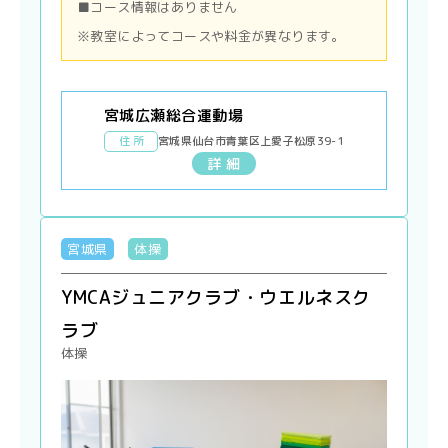
■コース情報はありません
※教室によってコースや料金が異なります。
宮城広瀬総合運動場
住 所
宮城県仙台市青葉区上愛子松原39-1
詳 細
宮城県
体操
YMCAジュニアクラブ・ウエルネスク
ラブ
体操