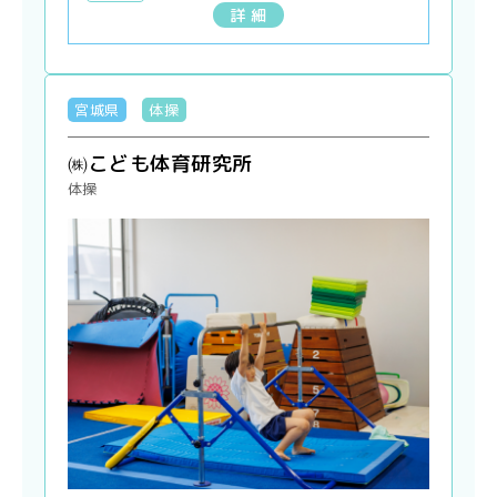
詳 細
宮城県
体操
㈱こども体育研究所
体操