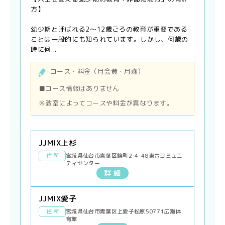
方】
幼少期と呼ばれる2〜12歳ごろの教育が重要である
ことは一般的にも知られています。しかし、何歳の
時に何...
コース・料金（月会費・月謝）
■コース情報はありません
※教室によってコースや料金が異なります。
JJMIX上杉
住 所
宮城県仙台市青葉区錦町2-4-48東六コミュニ
ティセンター
詳 細
JJMIX愛子
住 所
宮城県仙台市青葉区上愛子松原50771広瀬体
育館