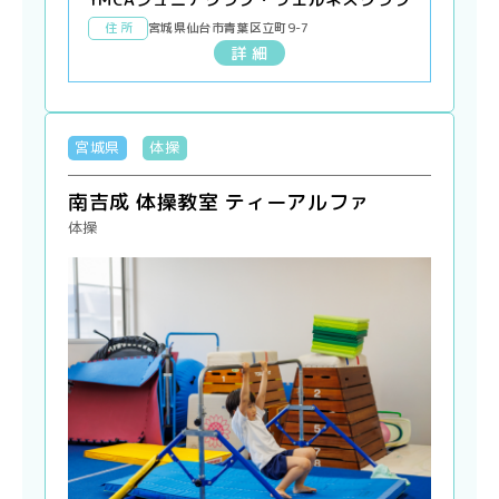
住 所
宮城県仙台市青葉区立町9-7
詳 細
宮城県
体操
南吉成 体操教室 ティーアルファ
体操