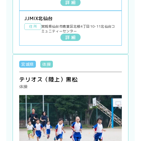
詳 細
JJMIX北仙台
住 所
宮城県仙台市青葉区北根4丁目10-11北仙台コ
ミュニティーセンター
詳 細
宮城県
体操
テリオス（陸上）黒松
体操