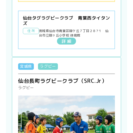
仙台タグラグビークラブ 青葉西タイタン
ズ
住 所
宮城県仙台市青葉区錦ケ丘７丁目２８?１ 仙
台市立錦ヶ丘小学校 体育館
詳 細
宮城県
ラグビー
仙台長町ラグビークラブ（SRC.Jr）
ラグビー