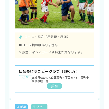
コース・料金（月会費・月謝）
■コース情報はありません
※教室によってコースや料金が異なります。
仙台長町ラグビークラブ（SRC.Jr）
住 所
宮城県仙台市太白区長町４丁目６?１ 長町小
学校校庭 他
詳 細
宮城県
ラグビー