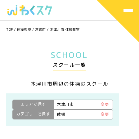
TOP
/
体操教室
/
京都府
/
木津川市 体操教室
SCHOOL
スクール一覧
木津川市周辺の体操のスクール
エリアで探す
木津川市
変更
カテゴリーで探す
体操
変更