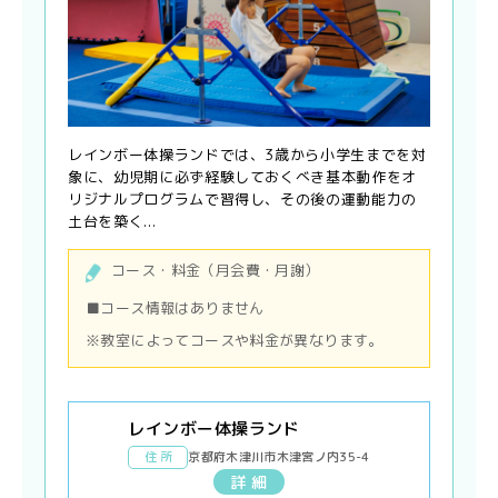
レインボー体操ランドでは、3歳から小学生までを対
象に、幼児期に必ず経験しておくべき基本動作をオ
リジナルプログラムで習得し、その後の運動能力の
土台を築く...
コース・料金（月会費・月謝）
■コース情報はありません
※教室によってコースや料金が異なります。
レインボー体操ランド
住 所
京都府木津川市木津宮ノ内35-4
詳 細