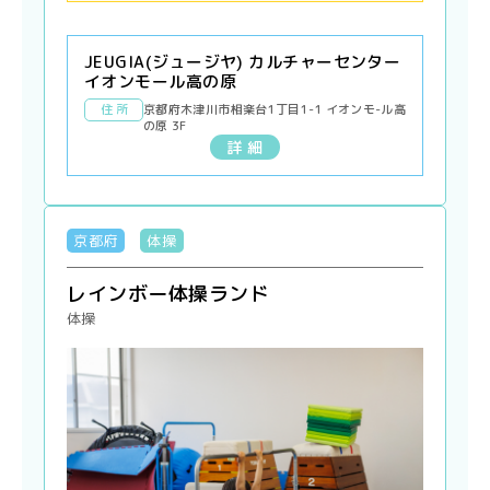
JEUGIA(ジュージヤ) カルチャーセンター
イオンモール高の原
住 所
京都府木津川市相楽台1丁目1-1 イオンモ-ル高
の原 3F
詳 細
京都府
体操
レインボー体操ランド
体操