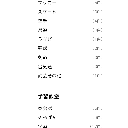
サッカー
（5件）
スケート
（0件）
空手
（4件）
柔道
（0件）
ラグビー
（1件）
野球
（2件）
剣道
（0件）
合気道
（0件）
武芸その他
（1件）
学習教室
英会話
（6件）
そろばん
（3件）
学習
（17件）