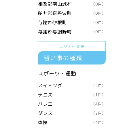
相楽郡南山城村
（0件）
船井郡京丹波町
（0件）
与謝郡伊根町
（0件）
与謝郡与謝野町
（0件）
エリアを変更
習い事の種類
スポーツ・運動
スイミング
（2件）
テニス
（1件）
バレエ
（4件）
ダンス
（2件）
体操
（4件）