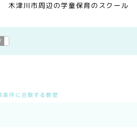
木津川市周辺の学童保育のスクール
す
学童保育
変更
索条件に合致する教室