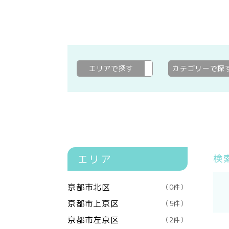
エリアで探す
木津川市
変更
カテゴリーで探
エリア
検
京都市北区
（0件）
京都市上京区
（5件）
京都市左京区
（2件）