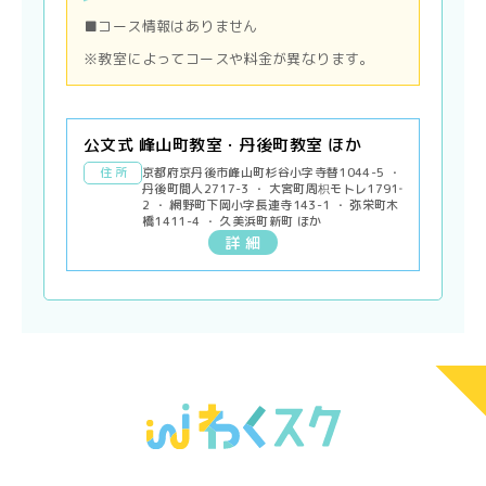
■コース情報はありません
※教室によってコースや料金が異なります。
公文式 峰山町教室・丹後町教室 ほか
住 所
京都府京丹後市峰山町杉谷小字寺替1044-5 ・
丹後町間人2717-3 ・ 大宮町周枳モトレ1791‐
2 ・ 網野町下岡小字長連寺143-1 ・ 弥栄町木
橋1411-4 ・ 久美浜町新町 ほか
詳 細