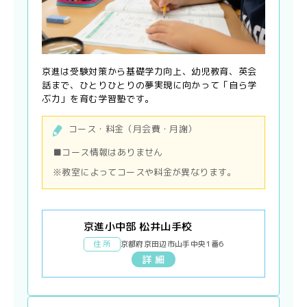
京進は受験対策から基礎学力向上、幼児教育、英会
話まで、ひとりひとりの夢実現に向かって「自ら学
ぶ力」を育む学習塾です。
コース・料金（月会費・月謝）
■コース情報はありません
※教室によってコースや料金が異なります。
京進小中部 松井山手校
住 所
京都府京田辺市山手中央1番6
詳 細