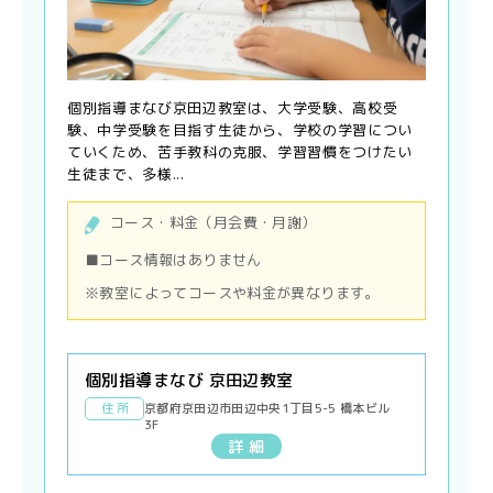
個別指導まなび京田辺教室は、大学受験、高校受
験、中学受験を目指す生徒から、学校の学習につい
ていくため、苦手教科の克服、学習習慣をつけたい
生徒まで、多様...
コース・料金（月会費・月謝）
■コース情報はありません
※教室によってコースや料金が異なります。
個別指導まなび 京田辺教室
住 所
京都府京田辺市田辺中央1丁目5-5 橋本ビル
3F
詳 細