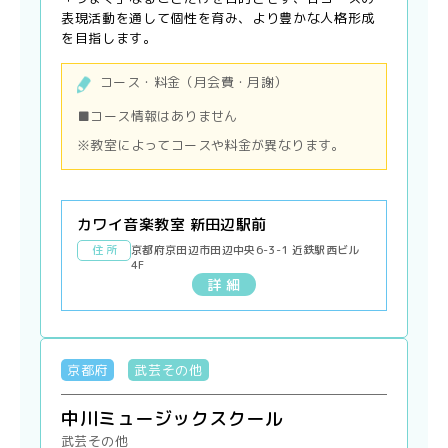
表現活動を通して個性を育み、より豊かな人格形成
を目指します。
コース・料金（月会費・月謝）
■コース情報はありません
※教室によってコースや料金が異なります。
カワイ音楽教室 新田辺駅前
住 所
京都府京田辺市田辺中央6-3-1 近鉄駅西ビル
4F
詳 細
京都府
武芸その他
中川ミュージックスクール
武芸その他