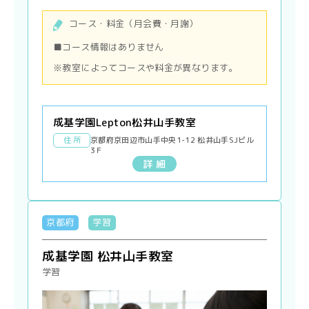
コース・料金（月会費・月謝）
■コース情報はありません
※教室によってコースや料金が異なります。
成基学園Lepton松井山手教室
住 所
京都府京田辺市山手中央1-12 松井山手SJビル
3Ｆ
詳 細
京都府
学習
成基学園 松井山手教室
学習