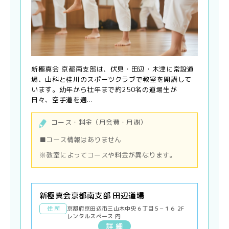
新極真会 京都南支部は、伏見・田辺・木津に常設道
場、山科と桂川のスポーツクラブで教室を開講して
います。幼年から壮年まで約250名の道場生が
日々、空手道を通...
コース・料金（月会費・月謝）
■コース情報はありません
※教室によってコースや料金が異なります。
新極真会京都南支部 田辺道場
住 所
京都府京田辺市三山木中央６丁目５−１６ 2F
レンタルスペース 内
詳 細