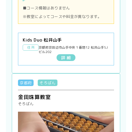
■コース情報はありません
※教室によってコースや料金が異なります。
Kids Duo 松井山手
住 所
京都府京田辺市山手中央１番地12 松井山手SJ
ビル202
詳 細
京都府
そろばん
金田珠算教室
そろばん