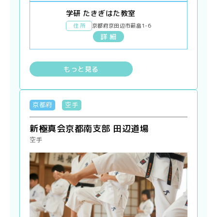
学研 たきぎはた教室
住 所
京都府京田辺市薪畠1-6
詳 細
もっと見る
京都府
空手
新極真会京都南支部 田辺道場
空手