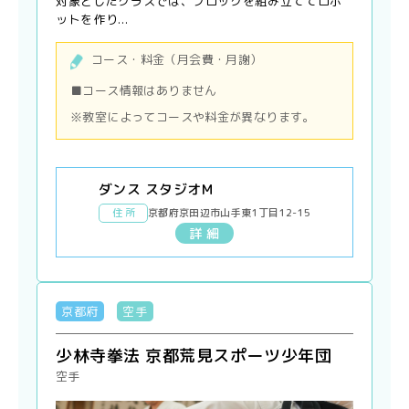
対象としたクラスでは、ブロックを組み立ててロボ
ットを作り...
コース・料金（月会費・月謝）
■コース情報はありません
※教室によってコースや料金が異なります。
ダンス スタジオM
住 所
京都府京田辺市山手東1丁目12-15
詳 細
京都府
空手
少林寺拳法 京都荒見スポーツ少年団
空手