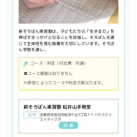
新そろばん楽習塾は、子どもたちの「生きる力」を
伸ばすきっかけとなることを目指し、そろばんを通
じて主体性を育む指導を大切にしています。そろば
ん学習を通し...
コース・料金（月会費・月謝）
■コース情報はありません
※教室によってコースや料金が異なります。
新そろばん楽習塾 松井山手教室
住 所
京都府京田辺市松井ケ丘3丁目1-1 ハウスクリ
エイティブ2F
詳 細