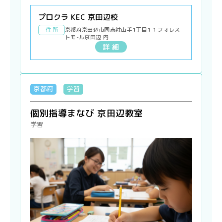
プロクラ KEC 京田辺校
住 所
京都府京田辺市同志社山手1丁目1 1 フォレス
トモ-ル京田辺 内
詳 細
京都府
学習
個別指導まなび 京田辺教室
学習