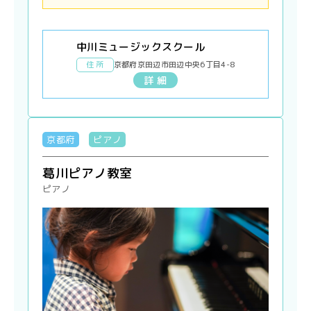
中川ミュージックスクール
住 所
京都府京田辺市田辺中央6丁目4-8
詳 細
京都府
ピアノ
葛川ピアノ教室
ピアノ