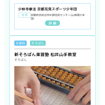
少林寺拳法 京都荒見スポーツ少年団
住 所
京都府京田辺市中部住民センター(山城南少年
団)
詳 細
京都府
そろばん
新そろばん楽習塾 松井山手教室
そろばん