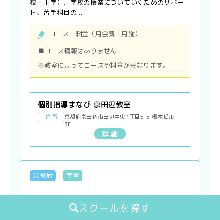
校・中学）、学校の授業についていくためのサポー
ト、苦手科目の...
コース・料金（月会費・月謝）
■コース情報はありません
※教室によってコースや料金が異なります。
個別指導まなび 京田辺教室
住 所
京都府京田辺市田辺中央1丁目5-5 橋本ビル
3F
詳 細
京都府
学習
成基学園 松井山手教室
スクールを探す
学習