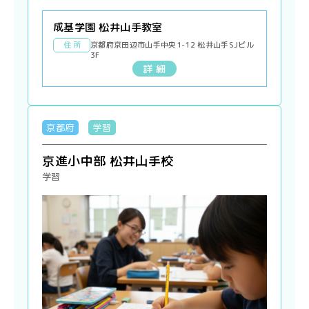
成基学園 松井山手教室
住 所
京都府京田辺市山手中央1-12 松井山手SJビル
3F
詳 細
京都府
学習
京進小中部 松井山手校
学習