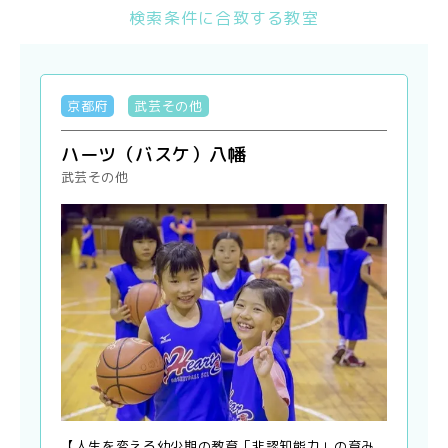
検索条件に合致する教室
京都府
武芸その他
ハーツ（バスケ）八幡
武芸その他
【人生を変える幼少期の教育「非認知能力」の育み