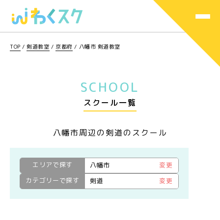
TOP
/
剣道教室
/
京都府
/
八幡市 剣道教室
SCHOOL
スクール一覧
八幡市周辺の剣道のスクール
エリアで探す
八幡市
変更
カテゴリーで探す
剣道
変更