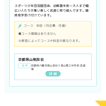
スポーツ少年団加盟団体、幼稚園年長〜大人まで幅
広い人たちが集い楽しく武道に取り組んでます。随
時見学受け付けています。
コース・料金（月会費・月謝）
■コース情報はありません
※教室によってコースや料金が異なります。
京都男山剣友会
住 所
京都府八幡市男山笹谷３男山第三中学校 武道
場
詳 細