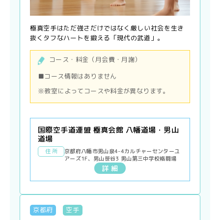
極真空手はただ強さだけではなく厳しい社会を生き
抜くタフなハートを鍛える「現代の武道」。
コース・料金（月会費・月謝）
■コース情報はありません
※教室によってコースや料金が異なります。
国際空手道連盟 極真会館 八幡道場・男山
道場
住 所
京都府八幡市男山泉4-4カルチャーセンターユ
アーズ1F、男山笹谷3 男山第三中学校格闘場
詳 細
京都府
空手