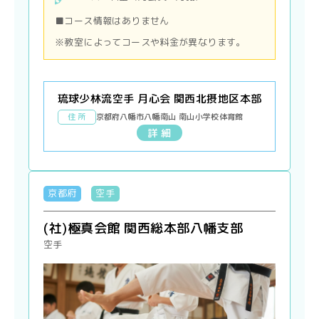
■コース情報はありません
※教室によってコースや料金が異なります。
琉球少林流空手 月心会 関西北摂地区本部
住 所
京都府八幡市八幡南山 南山小学校体育館
詳 細
京都府
空手
(社)極真会館 関西総本部八幡支部
空手