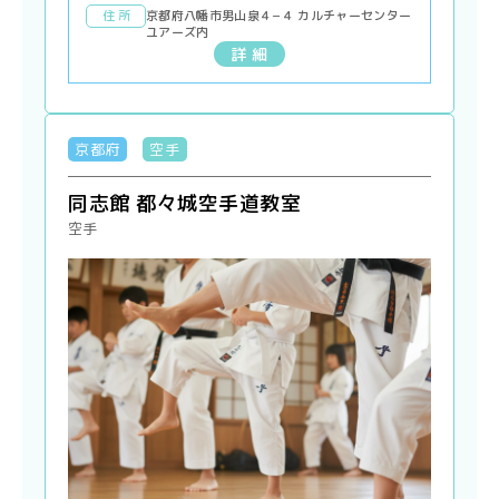
住 所
京都府八幡市男山泉４−４ カルチャーセンター
ユアーズ内
詳 細
京都府
空手
同志館 都々城空手道教室
空手