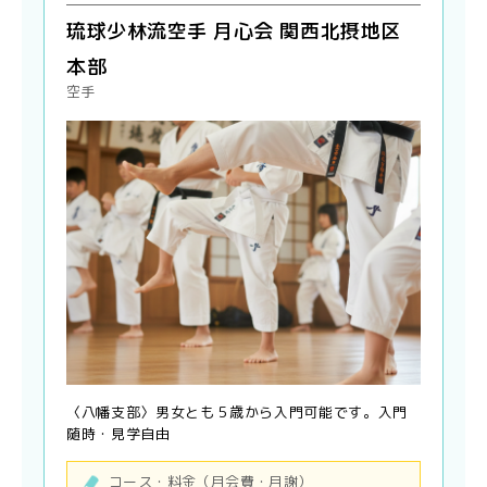
琉球少林流空手 月心会 関西北摂地区
本部
空手
〈八幡支部〉男女とも５歳から入門可能です。入門
随時・見学自由
コース・料金（月会費・月謝）