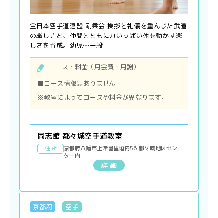
全日本空手道連盟 剛柔会 挨拶と礼儀を重んじた武道
の厳しさと、仲間とともに力いっぱい体を動かす楽
しさを育成。幼児〜一般
コース・料金（月会費・月謝）
■コース情報はありません
※教室によってコースや料金が異なります。
同志館 都々城空手道教室
住 所
京都府八幡市上津屋里垣内56 都々城地区セン
ター内
詳 細
京都府
空手