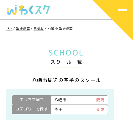
TOP
/
空手教室
/
京都府
/
八幡市 空手教室
SCHOOL
スクール一覧
八幡市周辺の空手のスクール
エリアで探す
八幡市
変更
カテゴリーで探す
空手
変更