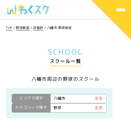
TOP
/
野球教室
/
京都府
/
八幡市 野球教室
SCHOOL
スクール一覧
八幡市周辺の野球のスクール
エリアで探す
八幡市
変更
カテゴリーで探す
野球
変更