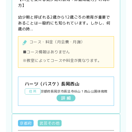
方】
幼少期と呼ばれる2歳から12歳ごろの教育が重要で
あることは一般的にも知られています。しかし、何
歳の時...
コース・料金（月会費・月謝）
■コース情報はありません
※教室によってコースや料金が異なります。
ハーツ（バスケ）長岡西山
住 所
京都府長岡京市長法寺谷山１西山公園体育館
詳 細
京都府
武芸その他