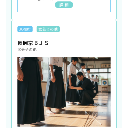
詳 細
京都府
武芸その他
長岡京ＢＪＳ
武芸その他