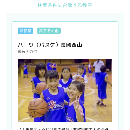
検索条件に合致する教室
京都府
武芸その他
ハーツ（バスケ）長岡西山
武芸その他
【人生を変える幼少期の教育「非認知能力」の育み