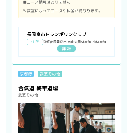
■コース情報はありません
※教室によってコースや料金が異なります。
長岡京市トランポリンクラブ
住 所
京都府長岡京市 西山公園体育館-小体育館
詳 細
京都府
武芸その他
合氣道 梅華道場
武芸その他