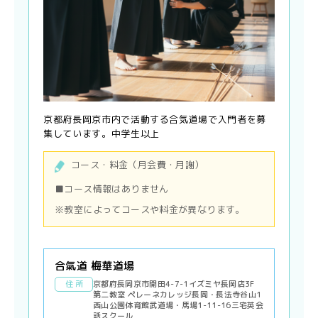
京都府長岡京市内で活動する合気道場で入門者を募
集しています。中学生以上
コース・料金（月会費・月謝）
■コース情報はありません
※教室によってコースや料金が異なります。
合氣道 梅華道場
住 所
京都府長岡京市開田4-7-1イズミヤ長岡店3F
第二教室 ペレーネカレッジ長岡・長法寺谷山1
西山公園体育館武道場・馬場1-11-16三宅英会
話スクール