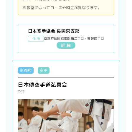
※教室によってコースや料金が異なります。
日本空手協会 長岡京支部
住 所
京都府長岡京市開田二丁目・天神四丁目
詳 細
京都府
空手
日本傳空手道弘真会
空手