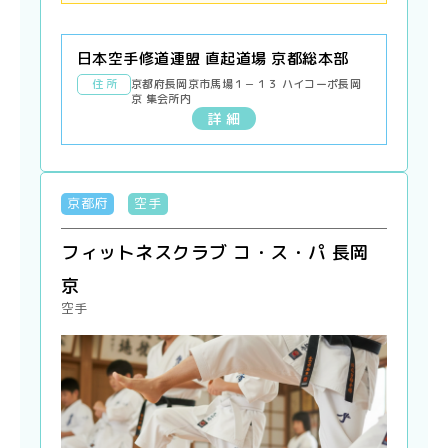
日本空手修道連盟 直起道場 京都総本部
住 所
京都府長岡京市馬場１－１３ ハイコーポ長岡
京 集会所内
詳 細
京都府
空手
フィットネスクラブ コ・ス・パ 長岡
京
空手