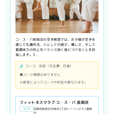
コ・ス・パ長岡京の空手教室では、お子様が空手を
通じて礼儀作法、人としての強さ、優しさ、そして
基礎体力の向上をバランス良く身につけることを目
指します。3...
コース・料金（月会費・月謝）
■コース情報はありません
※教室によってコースや料金が異なります。
フィットネスクラブ コ・ス・パ 長岡京
住 所
京都府長岡京市神足2丁目2-1 バンビオ2番館
6F