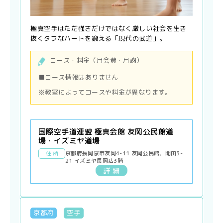
極真空手はただ強さだけではなく厳しい社会を生き
抜くタフなハートを鍛える「現代の武道」。
コース・料金（月会費・月謝）
■コース情報はありません
※教室によってコースや料金が異なります。
国際空手道連盟 極真会館 友岡公民館道
場・イズミヤ道場
住 所
京都府長岡京市友岡4-11 友岡公民館、開田3-
21 イズミヤ長岡店3階
詳 細
京都府
空手