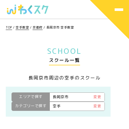
TOP
/
空手教室
/
京都府
/
長岡京市 空手教室
SCHOOL
スクール一覧
長岡京市周辺の空手のスクール
エリアで探す
長岡京市
変更
カテゴリーで探す
空手
変更