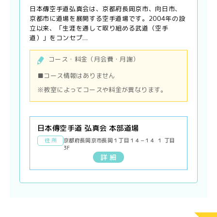
日本傳空手道弘真会は、京都府長岡京市、向日市、
京都市に道場を展開する空手道場です。2004年の設
立以来、「生涯を通して取り組める武道（空手
道）」をコンセプ...
コース・料金（月会費・月謝）
■コース情報はありません
※教室によってコースや料金が異なります。
日本傳空手道 弘真会 本部道場
住 所
京都府長岡京市長岡１丁目１４−１４ １ 丁目
3F
詳 細