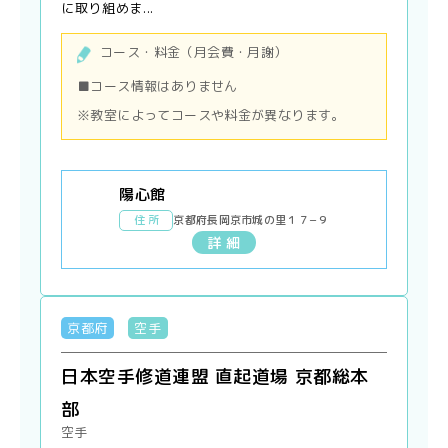
に取り組めま...
コース・料金（月会費・月謝）
■コース情報はありません
※教室によってコースや料金が異なります。
陽心館
住 所
京都府長岡京市城の里１７−９
詳 細
京都府
空手
日本空手修道連盟 直起道場 京都総本
部
空手