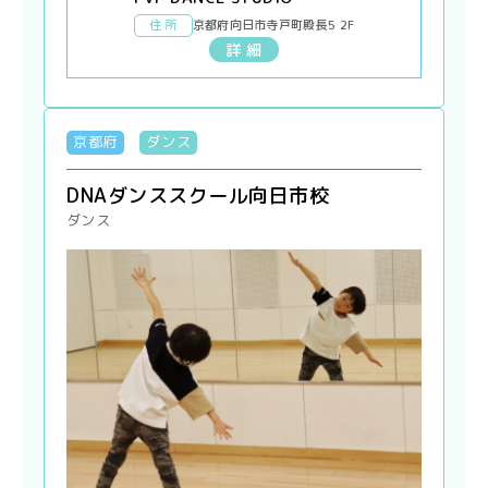
住 所
京都府向日市寺戸町殿長5 2F
詳 細
京都府
ダンス
DNAダンススクール向日市校
ダンス