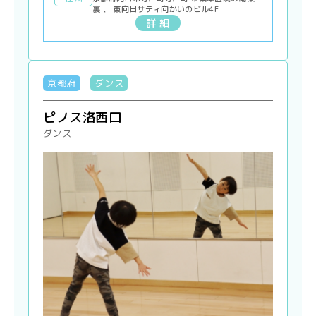
裏 、 東向日サティ向かいのビル4F
詳 細
京都府
ダンス
ピノス洛西口
ダンス