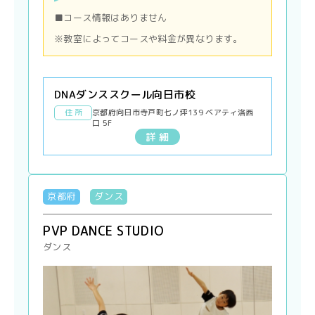
■コース情報はありません
※教室によってコースや料金が異なります。
DNAダンススクール向日市校
住 所
京都府向日市寺戸町七ノ坪139 ベアティ洛西
口 5F
詳 細
京都府
ダンス
PVP DANCE STUDIO
ダンス