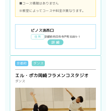
■コース情報はありません
※教室によってコースや料金が異なります。
ピノス洛西口
住 所
京都府向日市寺戸町石田9-1
詳 細
京都府
ダンス
エル・ポカ岡崎フラメンコスタジオ
ダンス