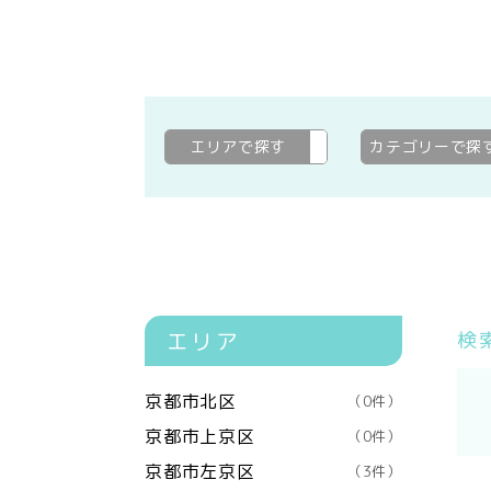
エリアで探す
城陽市
変更
カテゴリーで探
エリア
検
京都市北区
（0件）
京都市上京区
（0件）
京都市左京区
（3件）