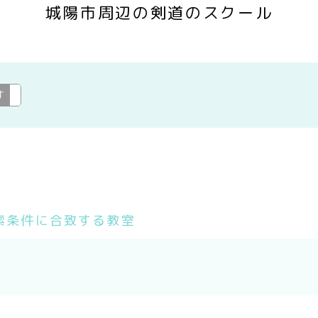
城陽市周辺の剣道のスクール
す
剣道
変更
索条件に合致する教室