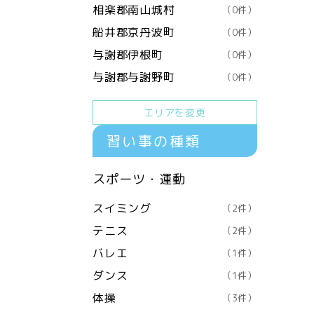
相楽郡南山城村
（0件）
船井郡京丹波町
（0件）
与謝郡伊根町
（0件）
与謝郡与謝野町
（0件）
エリアを変更
習い事の種類
スポーツ・運動
スイミング
（2件）
テニス
（2件）
バレエ
（1件）
ダンス
（1件）
体操
（3件）