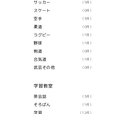
サッカー
（5件）
スケート
（0件）
空手
（3件）
柔道
（0件）
ラグビー
（1件）
野球
（1件）
剣道
（0件）
合気道
（1件）
武芸その他
（0件）
学習教室
英会話
（3件）
そろばん
（1件）
学習
（12件）