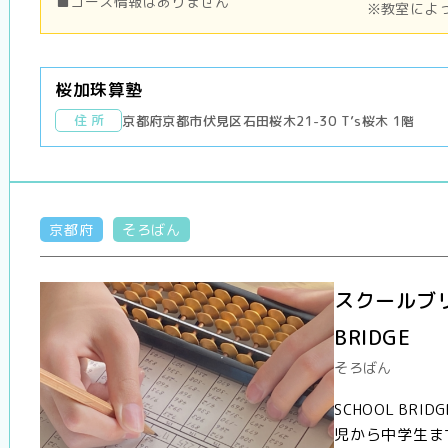
■コース情報はありません
※教室によ
桜加珠算塾
住 所
京都府京都市伏見区石田桜木21-30 T’s桜木 1階
京都府
そろばん
スクールブリ
BRIDGE
そろばん
SCHOOL B
児から中学生ま