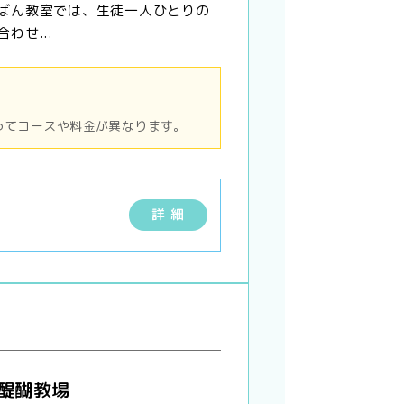
ばん教室では、生徒一人ひとりの
わせ...
ってコースや料金が異なります。
詳 細
 醍醐教場