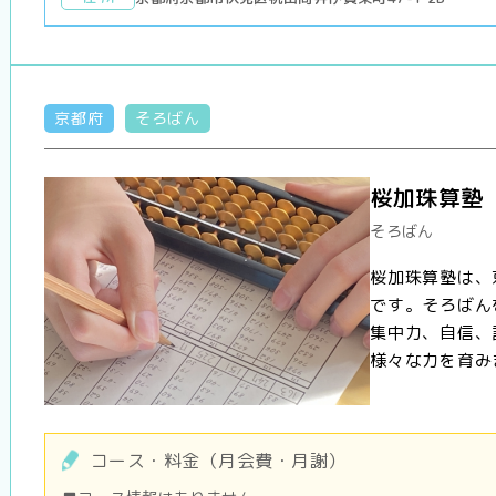
京都府
そろばん
桜加珠算塾
そろばん
桜加珠算塾は、
です。そろばん
集中力、自信、
様々な力を育みま
コース・料金（月会費・月謝）