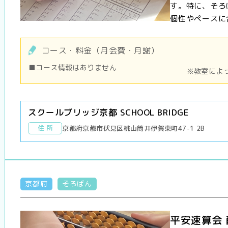
す。特に、そろ
個性やペースに合
コース・料金（月会費・月謝）
■コース情報はありません
※教室によ
スクールブリッジ京都 SCHOOL BRIDGE
住 所
京都府京都市伏見区桃山筒井伊賀東町47-1 2B
京都府
そろばん
平安速算会