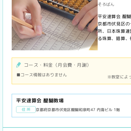
そろばん
平安速算会 醍
京都市伏見区の
所、日本珠算連
る珠算、暗算、伝
コース・料金（月会費・月謝）
■コース情報はありません
※教室によ
平安速算会 醍醐教場
住 所
京都府京都市伏見区醍醐和泉町47 内海ビル 1階