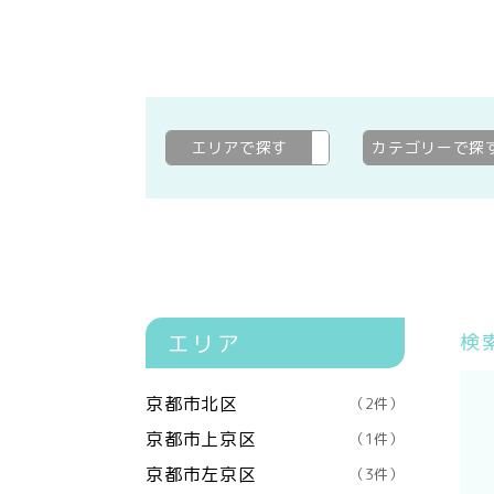
エリアで探す
京都市伏見区
変更
カテゴリーで探
エリア
検
京都市北区
（2件）
京都市上京区
（1件）
京都市左京区
（3件）