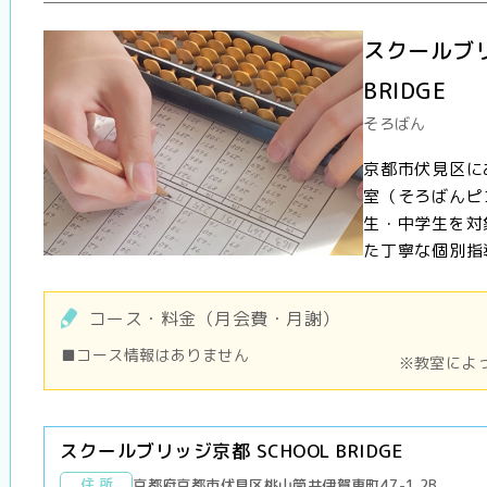
スクールブリ
BRIDGE
そろばん
京都市伏見区にあ
室（そろばんピ
生・中学生を対
た丁寧な個別指導
コース・料金（月会費・月謝）
■コース情報はありません
※教室によ
スクールブリッジ京都 SCHOOL BRIDGE
住 所
京都府京都市伏見区桃山筒井伊賀東町47-1 2B