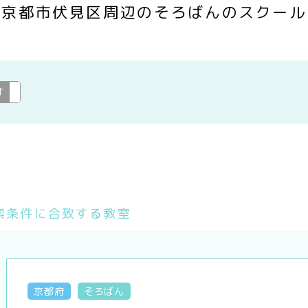
京都市伏見区周辺のそろばんのスクール
す
そろばん
変更
索条件に合致する教室
京都府
そろばん