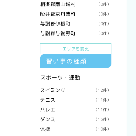
相楽郡南山城村
（0件）
船井郡京丹波町
（0件）
与謝郡伊根町
（0件）
与謝郡与謝野町
（0件）
エリアを変更
習い事の種類
スポーツ・運動
スイミング
（12件）
テニス
（11件）
バレエ
（11件）
ダンス
（13件）
体操
（10件）