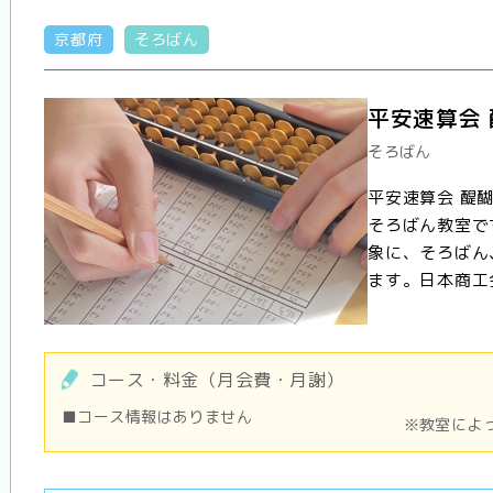
京都府
そろばん
平安速算会
そろばん
平安速算会 醍
そろばん教室で
象に、そろばん
ます。日本商工会
コース・料金（月会費・月謝）
■コース情報はありません
※教室によ