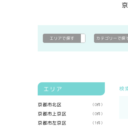
エリアで探す
京都市伏見区
変更
カテゴリーで探
エリア
検
京都市北区
（0件）
京都市上京区
（0件）
京都市左京区
（1件）