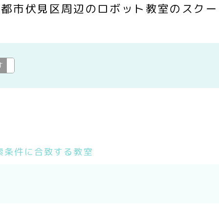
京都市伏見区周辺のロボット教室のスクー
す
ロボット教室
変更
索条件に合致する教室