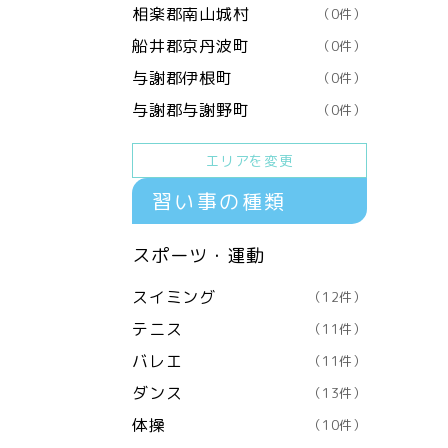
相楽郡南山城村
（0件）
船井郡京丹波町
（0件）
与謝郡伊根町
（0件）
与謝郡与謝野町
（0件）
エリアを変更
習い事の種類
スポーツ・運動
スイミング
（12件）
テニス
（11件）
バレエ
（11件）
ダンス
（13件）
体操
（10件）