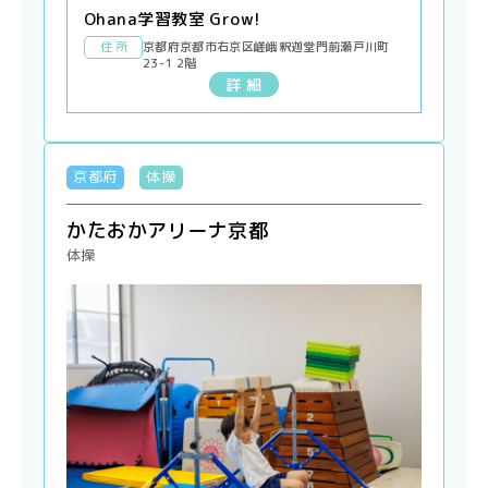
Ohana学習教室 Grow!
住 所
京都府京都市右京区嵯峨釈迦堂門前瀬戸川町
23-1 2階
詳 細
京都府
体操
かたおかアリーナ京都
体操