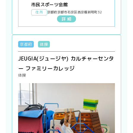
市民スポーツ会館
住 所
京都府京都市右京区西京極新明町32
詳 細
京都府
体操
JEUGIA(ジュージヤ) カルチャーセンタ
ー ファミリーカレッジ
体操