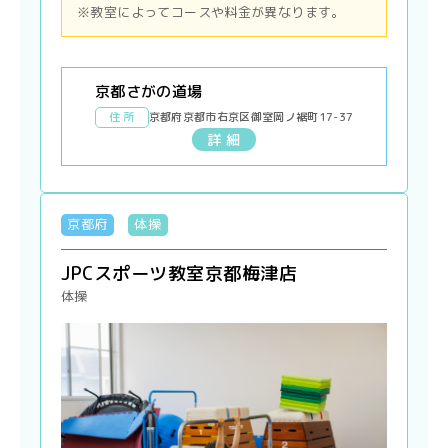
※教室によってコースや料金が異なります。
京都さがの道場
住 所
京都府京都市右京区御室岡ノ裾町17-37
詳 細
京都府
体操
JPCスポーツ教室京都梅津店
体操