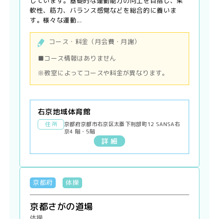
しています。基礎的な運動能力の向上を目指し、柔
軟性、筋力、バランス感覚などを総合的に養いま
す。様々な運動...
コース・料金（月会費・月謝）
■コース情報はありません
※教室によってコースや料金が異なります。
右京地域体育館
住 所
京都府京都市右京区太秦下刑部町12 SANSA右
京4 階・5階
詳 細
京都府
体操
京都さがの道場
体操