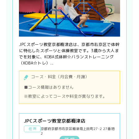
JPCスポーツ教室京都梅津店は、京都市右京区で体幹
に特化したスポーツと体操教室です。3歳から大人ま
でを対象に、KOBA式体幹☆バランストレーニング
（KOBA☆トレ）...
コース・料金（月会費・月謝）
■コース情報はありません
※教室によってコースや料金が異なります。
JPCスポーツ教室京都梅津店
住 所
京都府京都市右京区梅津南上田町27-2 27番地
2