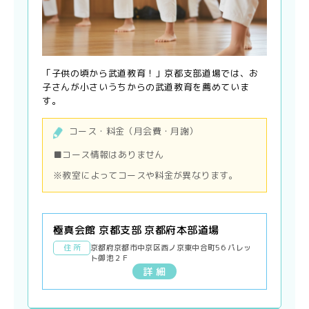
「子供の頃から武道教育！」京都支部道場では、お
子さんが小さいうちからの武道教育を薦めていま
す。
コース・料金（月会費・月謝）
■コース情報はありません
※教室によってコースや料金が異なります。
極真会館 京都支部 京都府本部道場
住 所
京都府京都市中京区西ノ京東中合町56 パレッ
ト御池２Ｆ
詳 細