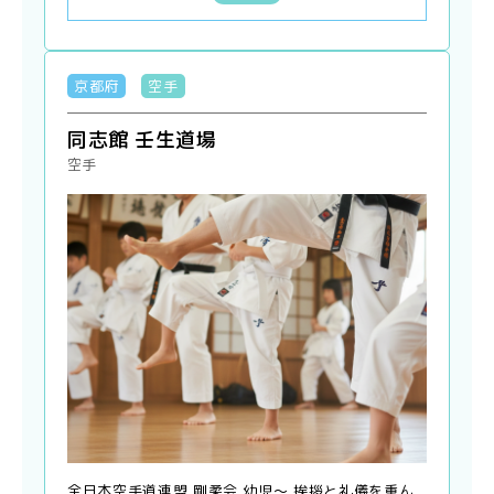
京都府
空手
同志館 壬生道場
空手
全日本空手道連盟 剛柔会 幼児〜 挨拶と礼儀を重ん