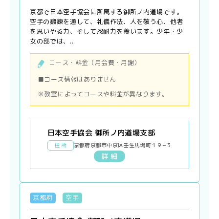
京都で日本空手協会に所属する御所ノ内道場です。
空手の鍛錬を通して、礼儀作法、人を敬う心、他者
を思いやる力、そして忍耐力を養います。少年・少
女の部では、...
コース・料金（月会費・月謝）
■コース情報はありません
※教室によってコースや料金が異なります。
日本空手協会 御所ノ内道場支部
住 所
京都府京都市中京区壬生馬場町１９−３
詳 細
京都府
空手