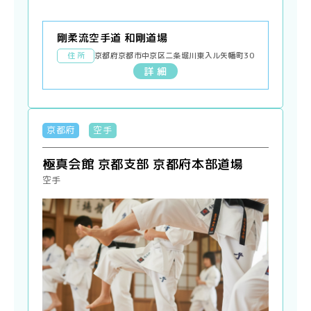
剛柔流空手道 和剛道場
住 所
京都府京都市中京区二条堀川東入ル矢幡町30
詳 細
京都府
空手
極真会館 京都支部 京都府本部道場
空手