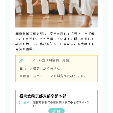
極真会館京都支部は、空手を通して「強さ」と「優
しさ」を育むことを目指しています。稽古を通じて
痛みや苦しみ、喜びを知り、自身の弱さを克服する
勇気や困難に...
コース・料金（月会費・月謝）
■コース情報はありません
※教室によってコースや料金が異なります。
極真会館京都支部京都本部
住 所
京都府京都市中京区西ノ京東中合町５６−２
FC
詳 細