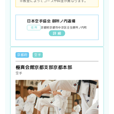
※教室によってコースや料金が異なります。
日本空手協会 御所ノ内道場
住 所
京都府京都市中京区壬生御所ノ内町
詳 細
京都府
空手
極真会館京都支部京都本部
空手