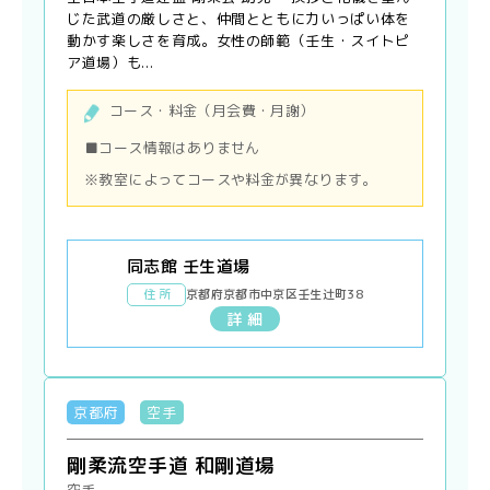
じた武道の厳しさと、仲間とともに力いっぱい体を
動かす楽しさを育成。女性の師範（壬生・スイトピ
ア道場）も...
コース・料金（月会費・月謝）
■コース情報はありません
※教室によってコースや料金が異なります。
同志館 壬生道場
住 所
京都府京都市中京区壬生辻町38
詳 細
京都府
空手
剛柔流空手道 和剛道場