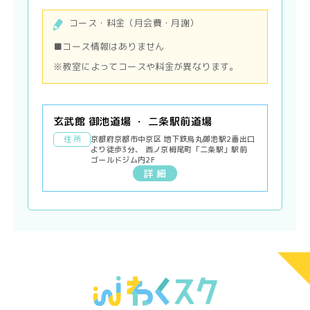
コース・料金（月会費・月謝）
■コース情報はありません
※教室によってコースや料金が異なります。
玄武館 御池道場 ・ 二条駅前道場
住 所
京都府京都市中京区 地下鉄烏丸御池駅2番出口
より徒歩3分、 西ノ京栂尾町「二条駅」駅前
ゴールドジム内2F
詳 細